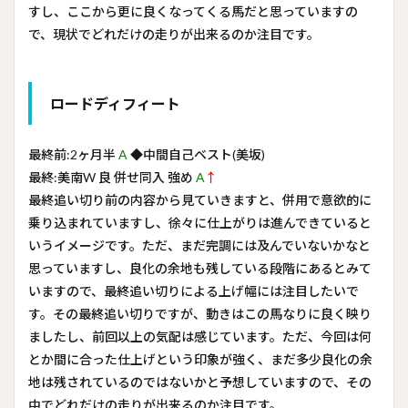
すし、ここから更に良くなってくる馬だと思っていますの
で、現状でどれだけの走りが出来るのか注目です。
ロードディフィート
最終前:2ヶ月半
A
◆中間自己ベスト(美坂)
最終:美南W 良 併せ同入 強め
A
↑
最終追い切り前の内容から見ていきますと、併用で意欲的に
乗り込まれていますし、徐々に仕上がりは進んできていると
いうイメージです。ただ、まだ完調には及んでいないかなと
思っていますし、良化の余地も残している段階にあるとみて
いますので、最終追い切りによる上げ幅には注目したいで
す。その最終追い切りですが、動きはこの馬なりに良く映り
ましたし、前回以上の気配は感じています。ただ、今回は何
とか間に合った仕上げという印象が強く、まだ多少良化の余
地は残されているのではないかと予想していますので、その
中でどれだけの走りが出来るのか注目です。