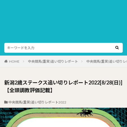
HOME
中央競馬(重賞)追い切りレポート
中央競馬(重賞)追い切りレポ
新潟2歳ステークス追い切りレポート2022[8/28(日)]
【全頭調教評価記載】
中央競馬(重賞)追い切りレポート2022