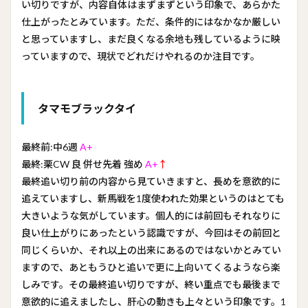
い切りですが、内容自体はまずまずという印象で、あらかた
仕上がったとみています。ただ、条件的にはなかなか厳しい
と思っていますし、まだ良くなる余地も残しているように映
っていますので、現状でどれだけやれるのか注目です。
タマモブラックタイ
最終前:中6週
A+
最終:栗CW 良 併せ先着 強め
A+
↑
最終追い切り前の内容から見ていきますと、長めを意欲的に
追えていますし、新馬戦を1度使われた効果というのはとても
大きいような気がしています。個人的には前回もそれなりに
良い仕上がりにあったという認識ですが、今回はその前回と
同じくらいか、それ以上の出来にあるのではないかとみてい
ますので、あともうひと追いで更に上向いてくるようなら楽
しみです。その最終追い切りですが、終い重点でも最後まで
意欲的に追えましたし、肝心の動きも上々という印象です。1