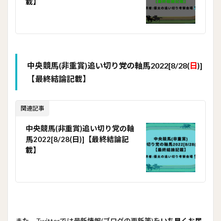
載】
中央競馬(非重賞)追い切り党の軸馬2022[8/28(
日
)]
【最終結論記載】
関連記事
中央競馬(非重賞)追い切り党の軸
馬2022[8/28(日)]【最終結論記
載】
また、Twitterでは最新情報(ブログの更新等)を
いち早くお届