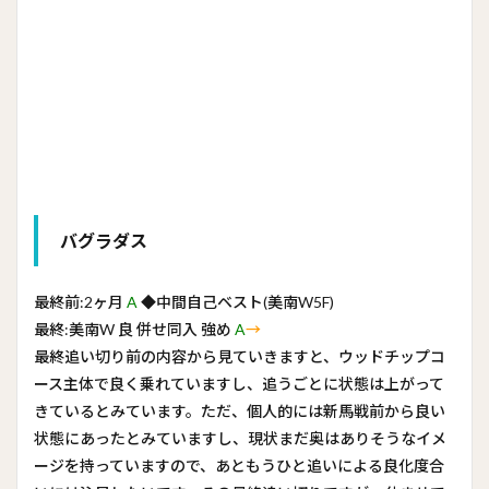
バグラダス
最終前:2ヶ月
A
◆中間自己ベスト(美南W5F)
最終:美南W 良 併せ同入 強め
A
→
最終追い切り前の内容から見ていきますと、ウッドチップコ
ース主体で良く乗れていますし、追うごとに状態は上がって
きているとみています。ただ、個人的には新馬戦前から良い
状態にあったとみていますし、現状まだ奥はありそうなイメ
ージを持っていますので、あともうひと追いによる良化度合