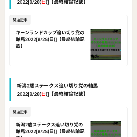
2022
[8/28(
日
)]
【最終結論記載】
関連記事
キーンランドカップ追い切り党の
軸馬2022[8/28(日)]【最終結論記
載】
新潟2歳ステークス追い切り党の軸馬
2022
[8/28(
日
)]
【最終結論記載】
関連記事
新潟2歳ステークス追い切り党の
軸馬2022[8/28(日)]【最終結論記