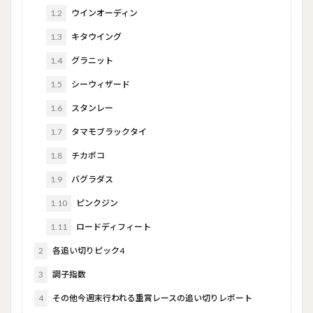
1.2
ウインオーディン
1.3
キタウイング
1.4
グラニット
1.5
シーウィザード
1.6
スタンレー
1.7
タマモブラックタイ
1.8
チカポコ
1.9
バグラダス
1.10
ピンクジン
1.11
ロードディフィート
2
各追い切りピック4
3
調子指数
4
その他今週末行われる重賞レースの追い切りレポート