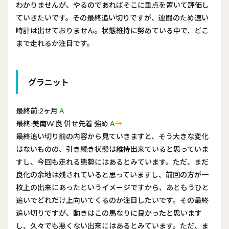
わかりませんが、やるのであればそこに重点を置いて評価し
ていきたいです。その最終追い切りですが、連闘のため速い
時計は出せておりません。状態維持に努めている中で、どこ
まで走れるか注目です。
グラニット
最終前:2ヶ月
A
最終:美南W 良 併せ先着 強め
A
→
最終追い切り前の内容から見ていきますと、そう大きな変化
はないものの、引き続き状態は維持出来ていると思っていま
すし、今回も走れる態勢にはあるとみています。ただ、まだ
良化の余地は残されていると思っていますし、前回の方が一
枚上の出来にあったというイメージですから、あともうひと
追いでどれだけ上向いてくるのか注目したいです。その最終
追い切りですが、動きはこの馬なりに良かったと思います
し、久々でも悪くない出来にはあるとみています。ただ、ま