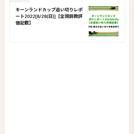
キーンランドカップ追い切りレポ
ート2022[8/28(日)]【全頭調教評
価記載】