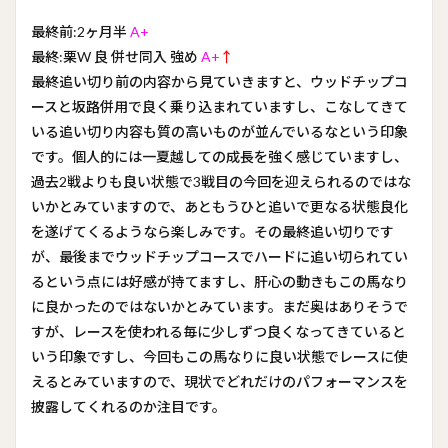
最終前:2ヶ月半
A+
最終:栗W 良 併せ同入 強め
A+
↑
最終追い切り前の内容から見ていきますと、ウッドチップコ
ースと坂路併用で良く乗り込まれていますし、こなしてきて
いる追い切り内容も質の高いものが並んでいるなという印象
です。個人的には一夏越しての成長を強く感じていますし、
過去2戦よりも良い状態で3戦目の今回を迎えられるのではな
いかとみていますので、あともうひと追いで更なる状態良化
を遂げてくるようなら楽しみです。その最終追い切りです
が、最後までウッドチップコースでハードに追い切られてい
るという点には好感が持てますし、肝心の動きもこの馬なり
に良かったのではないかとみています。まだ奥はありそうで
すが、レースを使われる毎に少しずつ良くなってきていると
いう印象ですし、今回もこの馬なりに良い状態でレースに使
えるとみていますので、現状でどれだけのパフォーマンスを
披露してくれるのか注目です。