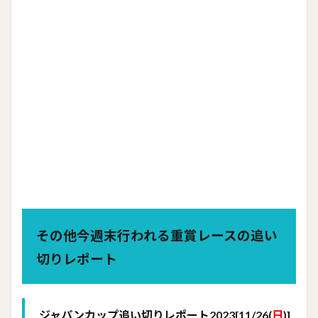
その他今週末行われる重賞レースの追い
切りレポート
ジャパンカップ追い切りレポート2023
[11/26(
日
)]