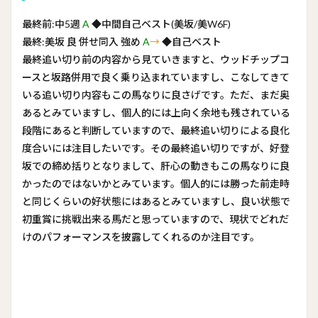
最終前:中5週
A
◆中間自己ベスト(美坂/美W6F)
最終:美坂 良 併せ同入 強め
A
→
◆自己ベスト
最終追い切り前の内容から見ていきますと、ウッドチップコ
ースと坂路併用で良く乗り込まれていますし、こなしてきて
いる追い切り内容もこの馬なりに良さげです。ただ、まだ奥
あるとみていますし、個人的には上向く余地も残されている
段階にあると判断していますので、最終追い切りによる良化
度合いには注目したいです。その最終追い切りですが、好登
坂での締め括りとなりまして、肝心の動きもこの馬なりに良
かったのではないかとみています。個人的には勝った前走時
と同じくらいの好状態にはあるとみていますし、良い状態で
初重賞に挑戦出来る馬だと思っていますので、現状でどれだ
けのパフォーマンスを披露してくれるのか注目です。