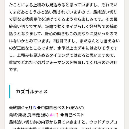
たことによる上積みも見込めると思っていますし、それでい
てまだあともうひと追い残されていますので、最終追い切り
で更なる状態良化を遂げてくるようなら楽しみです。その最
終追い切りですが、坂路で動くタイプらしく好登坂での締め
括りとなりまして、肝心の動きもこの馬なりに良かったので
はないかとみています。2戦目ですし、まだなんとも言えない
のが正直なところですが、水準以上のデキにはありそうです
し、上積みも見込めるタイミングではあると思いますので、
重賞でどれだけのパフォーマンスを披露してくれるのか注目
です。
カズゴルティス
最終前:2ヶ月
B
◆中間自己ベスト(栗W6F)
最終:栗坂 良 単走 強め
A+
↑
◆自己ベスト
最終追い切り前の内容から見ていきますと、ウッドチップコ