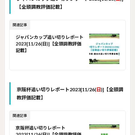
【全頭調教評価記載】
関連記事
ジャパンカップ追い切りレポート
2023[11/26(日)]【全頭調教評価
記載】
京阪杯追い切りレポート2023
[11/26(
日
)]
【全頭調
教評価記載】
関連記事
京阪杯追い切りレポート
2023[11/26(日)]【全頭調教評価