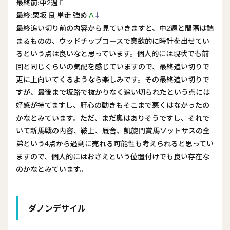
最終前:中2週
F
最終:栗坂 良 単走 強め
A
↓
最終追い切り前の内容から見ていきますと、中2週と間隔は詰
まるものの、ウッドチップコースで意欲的に時計を出せてい
るという点は良いなと思っています。個人的には現状でも前
回と同じくらいの気配を感じていますので、最終追い切りで
更に上向いてくるようなら楽しみです。その最終追い切りで
すが、最後まで坂路で抜かりなく追い切られたという点には
好感が持てますし、肝心の動きもそこまで悪くはなかったの
かなとみています。ただ、まだ奥はありそうですし、それで
いて新馬戦の内容、鞍上、厩舎、凱旋門賞馬ソットサスの全
弟という4点から過剰に売れる可能性も考えられると思ってい
ますので、個人的にはおさえという位置付けでも良い存在な
のかなとみています。
ダノンデサイル