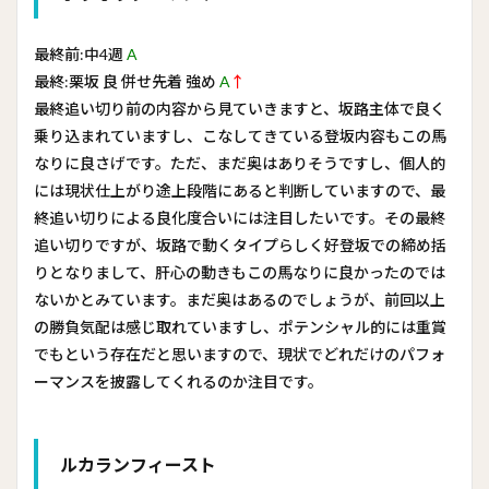
最終前:中4週
A
最終:栗坂 良 併せ先着 強め
A
↑
最終追い切り前の内容から見ていきますと、坂路主体で良く
乗り込まれていますし、こなしてきている登坂内容もこの馬
なりに良さげです。ただ、まだ奥はありそうですし、個人的
には現状仕上がり途上段階にあると判断していますので、最
終追い切りによる良化度合いには注目したいです。その最終
追い切りですが、坂路で動くタイプらしく好登坂での締め括
りとなりまして、肝心の動きもこの馬なりに良かったのでは
ないかとみています。まだ奥はあるのでしょうが、前回以上
の勝負気配は感じ取れていますし、ポテンシャル的には重賞
でもという存在だと思いますので、現状でどれだけのパフォ
ーマンスを披露してくれるのか注目です。
ルカランフィースト