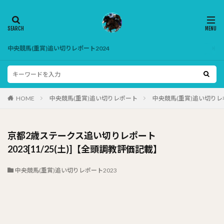
中央競馬(重賞)追い切りレポート2024
HOME
中央競馬(重賞)追い切りレポート
中央競馬(重賞)追い切りレポ
京都2歳ステークス追い切りレポート
2023[11/25(土)]【全頭調教評価記載】
中央競馬(重賞)追い切りレポート2023