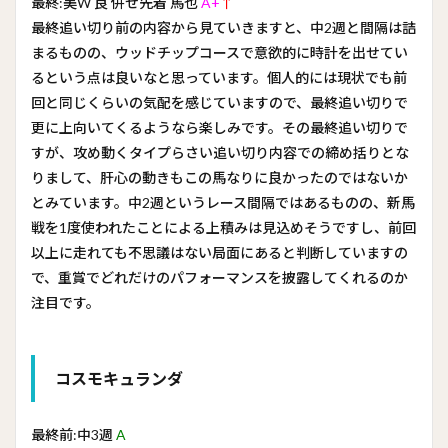
最終:美W 良 併せ先着 馬也
A+
↑
最終追い切り前の内容から見ていきますと、中2週と間隔は詰
まるものの、ウッドチップコースで意欲的に時計を出せてい
るという点は良いなと思っています。個人的には現状でも前
回と同じくらいの気配を感じていますので、最終追い切りで
更に上向いてくるようなら楽しみです。その最終追い切りで
すが、攻め動くタイプらさい追い切り内容での締め括りとな
りまして、肝心の動きもこの馬なりに良かったのではないか
とみています。中2週というレース間隔ではあるものの、新馬
戦を1度使われたことによる上積みは見込めそうですし、前回
以上に走れても不思議はない局面にあると判断していますの
で、重賞でどれだけのパフォーマンスを披露してくれるのか
注目です。
コスモキュランダ
最終前:中3週
A