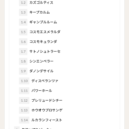
1.2
カズゴルティス
1.3
キープカルム
1.4
ギャンブルルーム
1.5
コスモエスメラルダ
1.6
コスモキュランダ
1.7
サトノシュトラーセ
1.8
シンエンペラー
1.9
ダノンデサイル
1.10
ディスペランツァ
1.11
パワーホール
1.12
プレリュードシチー
1.13
ホウオウプロサンゲ
1.14
ルカランフィースト