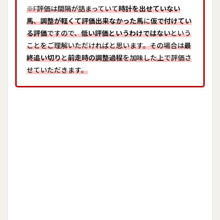
※F評価は間隔が詰まっていて
時計を出せていない
馬
、
調整が軽くて評価出来なかった馬
に
仮で付けてい
る評価
ですので、
低い評価というわけではない
という
ことをご理解いただければと思います。その場合は
最
終追い切り
と
前走時の調整過程
を加味した上で評価さ
せていただきます。