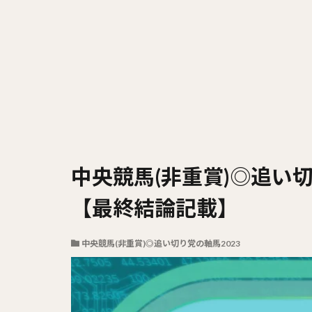
中央競馬(非重賞)◎追い切り党
【最終結論記載】
中央競馬(非重賞)◎追い切り党の軸馬2023