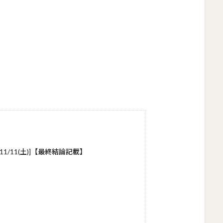
1/11(土)]【最終結論記載】