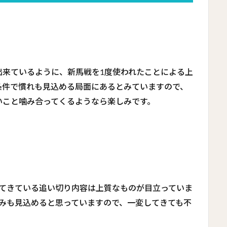
出来ているように、新馬戦を1度使われたことによる上
条件で慣れも見込める局面にあるとみていますので、
いこと噛み合ってくるようなら楽しみです。
してきている追い切り内容は上質なものが目立っていま
みも見込めると思っていますので、一変してきても不