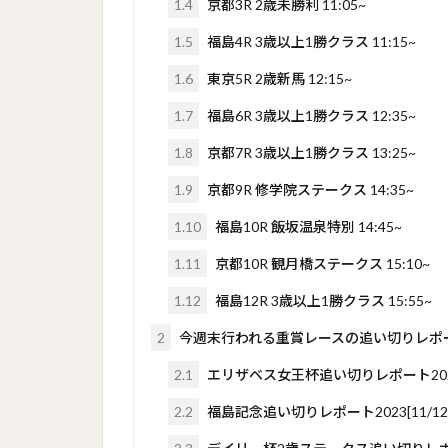
1.4
京都3R 2歳未勝利 11:05~
1.5
福島4R 3歳以上1勝クラス 11:15~
1.6
東京5R 2歳新馬 12:15~
1.7
福島6R 3歳以上1勝クラス 12:35~
1.8
京都7R 3歳以上1勝クラス 13:25~
1.9
京都9R 修学院ステークス 14:35~
1.10
福島10R 飯坂温泉特別 14:45~
1.11
京都10R 観月橋ステークス 15:10~
1.12
福島12R 3歳以上1勝クラス 15:55~
2
今週末行われる重賞レースの追い切りレポ
2.1
エリザベス女王杯追い切りレポート2023
2.2
福島記念追い切りレポート2023[11/1