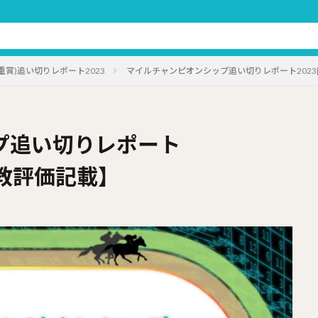
重賞)追い切りレポート2023
マイルチャンピオンシップ追い切りレポート2023[1
プ追い切りレポート
頭調教評価記載】