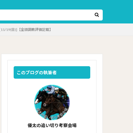
1/19(日)]【全頭調教評価記載】
このブログの執筆者
優太の追い切り考察会場