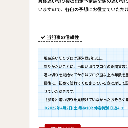
最終追い切り後の
出走予定馬全頭の
追い切
いますので、
各自の予想
にお役立ていただ
当記事の信頼性
現在追い切りブログ運営歴
5年
以上。
ありがたいことに、当追い切りブログの総閲覧数
追い切りを見始めてからはブログ歴以上の年数を
最後に、
初めて訪れてくださっている方に対して
せていただきます。
《参考》
追い切りを見続けていなかったおそらく
≫
2022年4月2日(土)阪神10R 仲春特別 ◎追4,エー