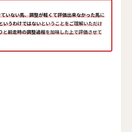
せていない馬
、
調整が軽くて評価出来なかった馬
に
というわけではない
ということをご理解いただけ
り
と
前走時の調整過程
を加味した上で評価させて