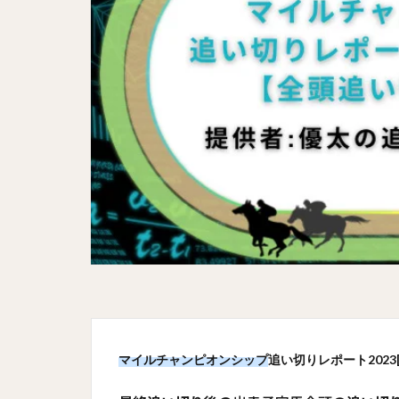
マイルチャンピオンシップ
追い切りレポート2023[1