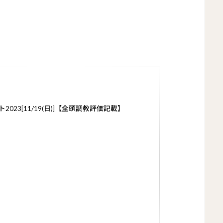
23[11/19(日)]【全頭調教評価記載】