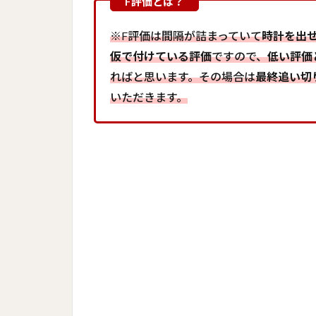
※F評価は間隔が詰まっていて
時計を出
仮で付けている評価
ですので、
低い評価
ればと思います。その場合は
最終追い切
いただきます。