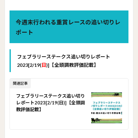
今週末行われる重賞レースの追い切りレ
ポート
フェブラリーステークス追い切りレポート
2023
[2/19(
日
)]
【全頭調教評価記載】
関連記事
フェブラリーステークス追い切り
レポート2023[2/19(日)]【全頭調
教評価記載】