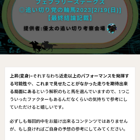
上昇(変身)
=それすなわち
近走以上のパフォーマンスを発揮す
る可能性
や、
これまで見せたことがなかった走りを期待出来
る局面にある
という解釈のもと馬を選んでいますので、1つこ
ういったファクターもあるんだなくらいの気持ちで参考にし
ていただけると嬉しいです。
必ずしも毎回的中をお届け出来るコンテンツではありません
が、もし良ければご自身の予想の参考にしてみてください。