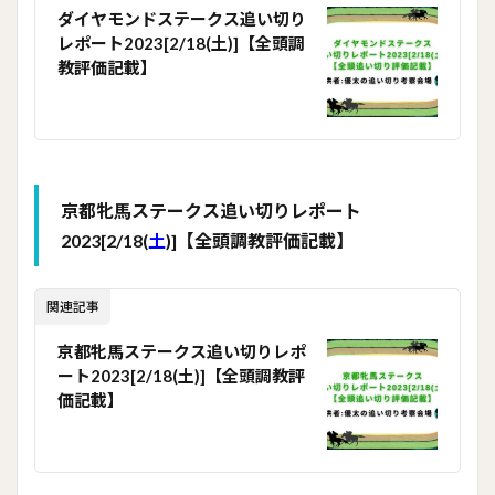
ダイヤモンドステークス追い切り
レポート2023[2/18(土)]【全頭調
教評価記載】
京都牝馬ステークス追い切りレポート
2023
[2/18(
土
)]
【全頭調教評価記載】
関連記事
京都牝馬ステークス追い切りレポ
ート2023[2/18(土)]【全頭調教評
価記載】