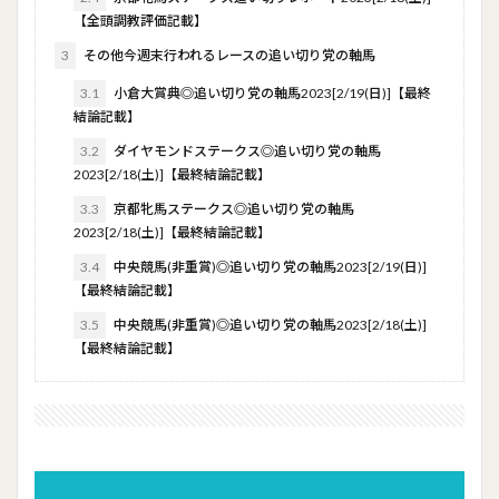
【全頭調教評価記載】
3
その他今週末行われるレースの追い切り党の軸馬
3.1
小倉大賞典◎追い切り党の軸馬2023[2/19(日)]【最終
結論記載】
3.2
ダイヤモンドステークス◎追い切り党の軸馬
2023[2/18(土)]【最終結論記載】
3.3
京都牝馬ステークス◎追い切り党の軸馬
2023[2/18(土)]【最終結論記載】
3.4
中央競馬(非重賞)◎追い切り党の軸馬2023[2/19(日)]
【最終結論記載】
3.5
中央競馬(非重賞)◎追い切り党の軸馬2023[2/18(土)]
【最終結論記載】