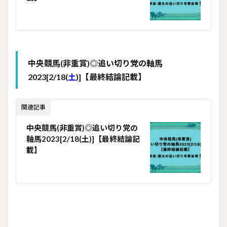
中央競馬(非重賞)
◎追い切り党の軸馬
2023
[2/18(
土
)]
【最終結論記載】
関連記事
中央競馬(非重賞)◎追い切り党の
軸馬2023[2/18(土)]【最終結論記
載】