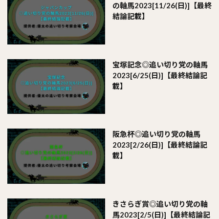
の軸馬2023[11/26(日)]【最終
結論記載】
宝塚記念◎追い切り党の軸馬
2023[6/25(日)]【最終結論記
載】
阪急杯◎追い切り党の軸馬
2023[2/26(日)]【最終結論記
載】
きさらぎ賞◎追い切り党の軸
馬2023[2/5(日)]【最終結論記