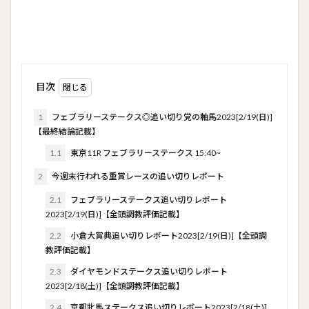
目次
1
フェブラリーステークス◎追い切り党の軸馬2023[2/19(日)]
【最終結論記載】
1.1
東京11R フェブラリーステークス 15:40~
2
今週末行われる重賞レースの追い切りレポート
2.1
フェブラリーステークス追い切りレポート
2023[2/19(日)]【全頭調教評価記載】
2.2
小倉大賞典追い切りレポート2023[2/19(日)]【全頭調
教評価記載】
2.3
ダイヤモンドステークス追い切りレポート
2023[2/18(土)]【全頭調教評価記載】
2.4
京都牝馬ステークス追い切りレポート2023[2/18(土)]