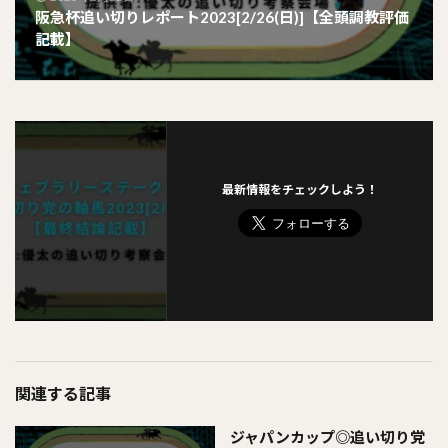
阪急杯追い切りレポート2023[2/26(日)]【全頭調教評価
記載】
最新情報をチェックしよう！
関連する記事
ジャパンカップ◎追い切り党