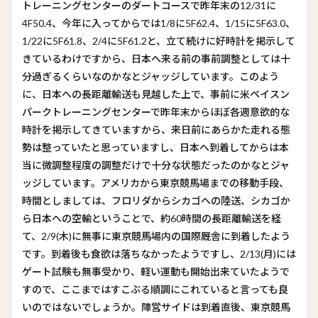
トレーニングセンターのダートコースで昨年末の12/31に
4F50.4、今年に入ってからでは1/8に5F62.4、1/15に5F63.0、
1/22に5F61.8、2/4に5F61.2と、立て続けに好時計を掲示して
きているわけですから、日本へ来る前の事前調整としては十
分過ぎるくらいなのかなとジャッジしています。このよう
に、日本への長距離輸送も見越した上で、事前に米ペイスン
パークトレーニングセンターで昨年末からほぼ各週意欲的な
時計を掲示してきていますから、来日前にあらかた走れる態
勢は整っていたと思っていますし、日本へ到着してからは本
当に微調整程度の調整だけで十分な状態だったのかなとジャ
ッジしています。アメリカから東京競馬場までの移動手段、
時間としましては、フロリダからシカゴへの陸送、シカゴか
ら日本への空輸ということで、約60時間の長距離輸送を経
て、2/9(木)に無事に東京競馬場内の国際厩舎に到着したよう
です。到着後も食欲は落ちなかったようですし、2/13(月)には
ゲート試験も無事受かり、軽い運動も開始出来ていたようで
すので、ここまではすこぶる順調にこれていると言っても良
いのではないでしょうか。陣営サイドは到着直後、東京競馬