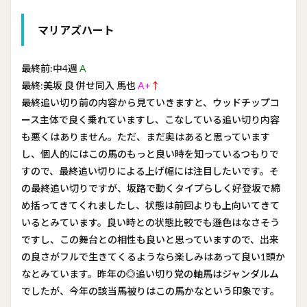
マリアズハート
最終前:中4週
A
最終:美坂 良 併せ同入 馬也
A+
↑
最終追い切り前の内容から見ていきますと、ウッドチップコ
ース主体で良く乗れていますし、こなしている追い切り内容
も悪くはありません。ただ、まだ奥はあると思っています
し、個人的にはこの馬のもっと良い時を知っているつもりで
すので、最終追い切りによる上げ幅には注目したいです。そ
の最終追い切りですが、坂路で動くタイプらしく好登坂で締
め括ってきてくれましたし、状態は前回よりも上向いてきて
いるとみています。良い時との状態比較でも遜色はなさそう
ですし、この舞台との相性も良いと思っていますので、出来
の良さがフルで生きてくるようなら楽しみはあって良い1頭か
なとみています。昨年の◎追い切り党の軸馬はジャンダルム
でしたが、今年の該当馬被りはこの馬かなという印象です。