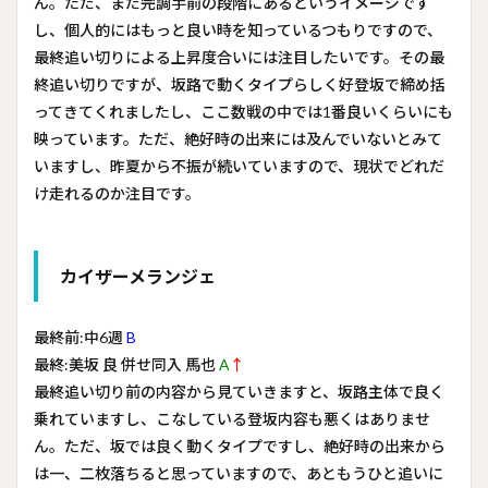
ん。ただ、まだ完調手前の段階にあるというイメージです
し、個人的にはもっと良い時を知っているつもりですので、
最終追い切りによる上昇度合いには注目したいです。その最
終追い切りですが、坂路で動くタイプらしく好登坂で締め括
ってきてくれましたし、ここ数戦の中では1番良いくらいにも
映っています。ただ、絶好時の出来には及んでいないとみて
いますし、昨夏から不振が続いていますので、現状でどれだ
け走れるのか注目です。
カイザーメランジェ
最終前:中6週
B
最終:美坂 良 併せ同入 馬也
A
↑
最終追い切り前の内容から見ていきますと、坂路主体で良く
乗れていますし、こなしている登坂内容も悪くはありませ
ん。ただ、坂では良く動くタイプですし、絶好時の出来から
は一、二枚落ちると思っていますので、あともうひと追いに