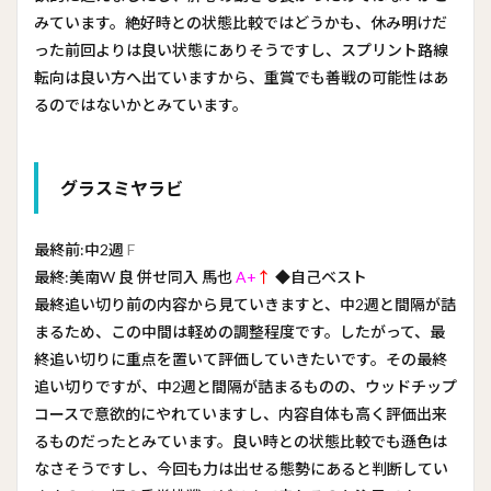
みています。絶好時との状態比較ではどうかも、休み明けだ
った前回よりは良い状態にありそうですし、スプリント路線
転向は良い方へ出ていますから、重賞でも善戦の可能性はあ
るのではないかとみています。
グラスミヤラビ
最終前:中2週
F
最終:美南W 良 併せ同入 馬也
A+
↑
◆自己ベスト
最終追い切り前の内容から見ていきますと、中2週と間隔が詰
まるため、この中間は軽めの調整程度です。したがって、最
終追い切りに重点を置いて評価していきたいです。その最終
追い切りですが、中2週と間隔が詰まるものの、ウッドチップ
コースで意欲的にやれていますし、内容自体も高く評価出来
るものだったとみています。良い時との状態比較でも遜色は
なさそうですし、今回も力は出せる態勢にあると判断してい