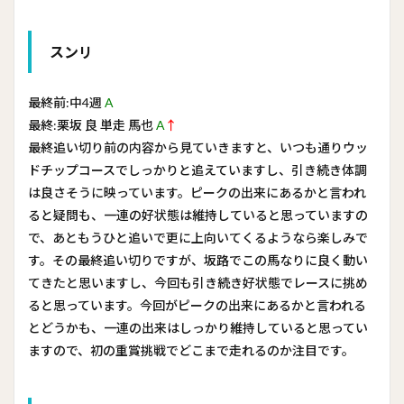
スンリ
最終前:中4週
A
最終:栗坂 良 単走 馬也
A
↑
最終追い切り前の内容から見ていきますと、いつも通りウッ
ドチップコースでしっかりと追えていますし、引き続き体調
は良さそうに映っています。ピークの出来にあるかと言われ
ると疑問も、一連の好状態は維持していると思っていますの
で、あともうひと追いで更に上向いてくるようなら楽しみで
す。その最終追い切りですが、坂路でこの馬なりに良く動い
てきたと思いますし、今回も引き続き好状態でレースに挑め
ると思っています。今回がピークの出来にあるかと言われる
とどうかも、一連の出来はしっかり維持していると思ってい
ますので、初の重賞挑戦でどこまで走れるのか注目です。