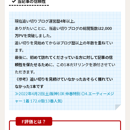
当記事の信頼性
現在追い切りブログ運営歴
4年
以上。
ありがたいことに、当追い切りブログの総閲覧数は
2,000
万PV
を突破しました。
追い切りを見始めてからはブログ歴以上の年数を重ねてい
ます。
最後に、
初めて訪れてくださっている方に対して記事の信
頼性を保たせるため
に、この1本だけリンクを添付させてい
ただきます。
《参考》
追い切りを見続けていなかったおそらく獲れてい
なかった1本です
≫
2022年4月2日(土)阪神10R 仲春特別 ◎4.エーティーメジ
ャー 1着 172.6倍(13番人気)