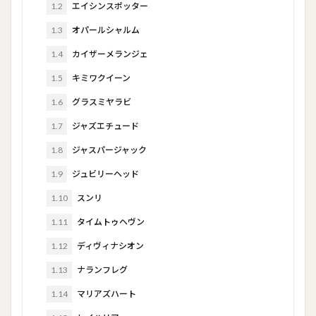
1.2
エイシンスポッター
1.3
オパールシャルム
1.4
カイザーメランジェ
1.5
キミワクイーン
1.6
グラスミヤラビ
1.7
ジャズエチュード
1.8
ジャスパージャック
1.9
ジュビリーヘッド
1.10
スンリ
1.11
タイムトゥヘヴン
1.12
ディヴィナシオン
1.13
ナランフレグ
1.14
マリアズハート