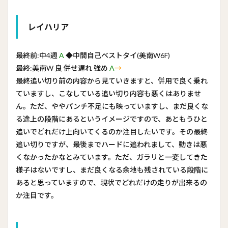
レイハリア
最終前:中4週
A
◆中間自己ベストタイ(美南W6F)
最終:美南W 良 併せ遅れ 強め
A
→
最終追い切り前の内容から見ていきますと、併用で良く乗れ
ていますし、こなしている追い切り内容も悪くはありませ
ん。ただ、ややパンチ不足にも映っていますし、まだ良くな
る途上の段階にあるというイメージですので、あともうひと
追いでどれだけ上向いてくるのか注目したいです。その最終
追い切りですが、最後までハードに追われまして、動きは悪
くなかったかなとみています。ただ、ガラリと一変してきた
様子はないですし、まだ良くなる余地も残されている段階に
あると思っていますので、現状でどれだけの走りが出来るの
か注目です。