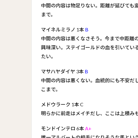
中間の内容は物足りない。距離が延びても
まで。
マイネルミラノ 1本
B
中間の内容は悪くなさそう。今まで中距離
興味深い。ステイゴールドの血を引いてい
たい。
マサハヤダイヤ 3本
B
中間の内容は悪くない。血統的にも不安だ
こまで。
メドウラーク 1本 C
明らかに前走はメイチだし、ここは上積み
モンドインテロ 6本
A+
唯一アルバートの相手になりそうな馬とい