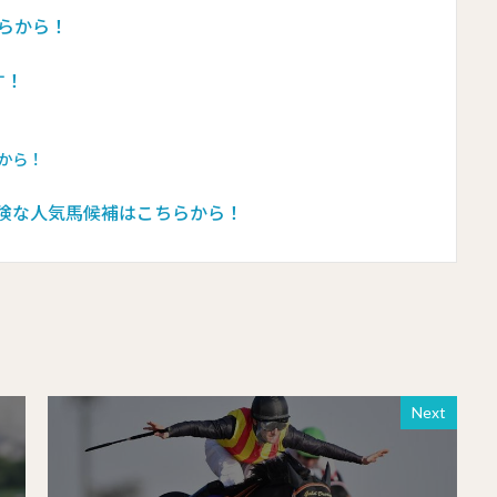
らから！
す！
から！
険な人気馬候補はこちらから！
Next