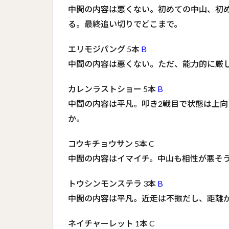
中間の内容は悪くない。初めての中山、初
る。最終追い切りでどこまで。
エリモジパング 5本
B
中間の内容は悪くない。ただ、能力的に厳
カレンラストショー 5本
B
中間の内容は平凡。叩き2戦目で状態は上
か。
コウキチョウサン 5本 C
中間の内容はイマイチ。中山も相性が悪そ
トウシンモンステラ 3本
B
中間の内容は平凡。近走は不振だし、距離
ネイチャーレット 1本 C