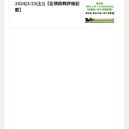
2024[3/23(土)]【全頭調教評価記
載】