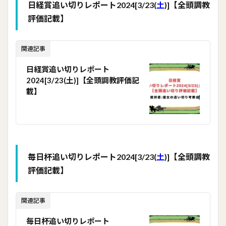
日経賞追い切りレポート2024
[3/23(
土
)]
【全頭調教
評価記載】
関連記事
日経賞追い切りレポート
2024[3/23(土)]【全頭調教評価記
載】
毎日杯追い切りレポート2024
[3/23(
土
)]
【全頭調教
評価記載】
関連記事
毎日杯追い切りレポート