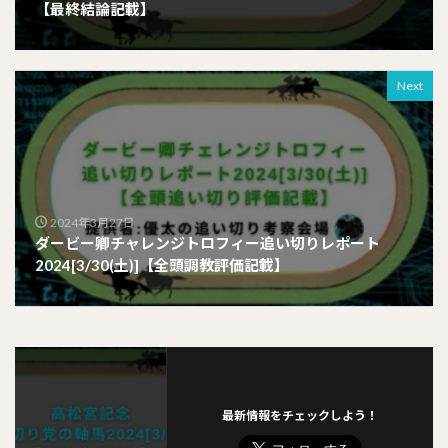
【最終結論記載】
Next
2024年3月27日
ダービー卿チャレンジトロフィー追い切りレポート
2024[3/30(土)]【全頭調教評価記載】
最新情報をチェックしよう！