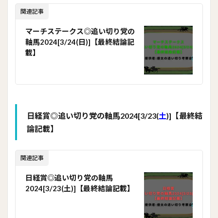
関連記事
マーチステークス◎追い切り党の
軸馬2024[3/24(日)]【最終結論記
載】
日経賞◎追い切り党の軸馬2024
[3/23
(
土
)]
【最終結
論記載】
関連記事
日経賞◎追い切り党の軸馬
2024[3/23(土)]【最終結論記載】