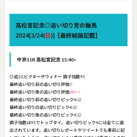
高松宮記念◎追い切り党の軸馬
2024[3/24(
日
)]【最終結論記載】
中京11R 高松宮記念 15:40~
◎追10,ビクターザウィナー 調子指数95
最終追い切り前の追い切り評価:
F
最終追い切り後の追い切り評価:
A+
→
最終追い切り前の追い切りピック4:☑︎
最終追い切りの追い切りピック4:☑︎
最終追い切り後の追い切りピック4:☑︎
調子指数は95でトップタイ。追い切りピック4には全てに選
出されています。追い切りレポートやツイートでも事前に記