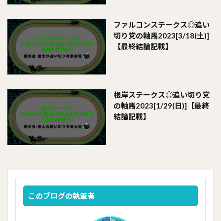
ファルコンステークス◎追い
切り党の軸馬2023[3/18(土)]
【最終結論記載】
根岸ステークス◎追い切り党
の軸馬2023[1/29(日)]【最終
結論記載】
このブログの執筆者