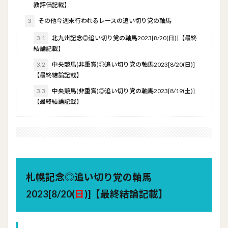
教評価記載】
3
その他今週末行われるレースの追い切り党の軸馬
3.1
北九州記念◎追い切り党の軸馬2023[8/20(日)]【最終
結論記載】
3.2
中央競馬(非重賞)◎追い切り党の軸馬2023[8/20(日)]
【最終結論記載】
3.3
中央競馬(非重賞)◎追い切り党の軸馬2023[8/19(土)]
【最終結論記載】
札幌記念◎追い切り党の軸馬
2023[8/20(
日
)]【最終結論記載】