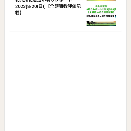
2023[8/20(日)]【全頭調教評価記
載】