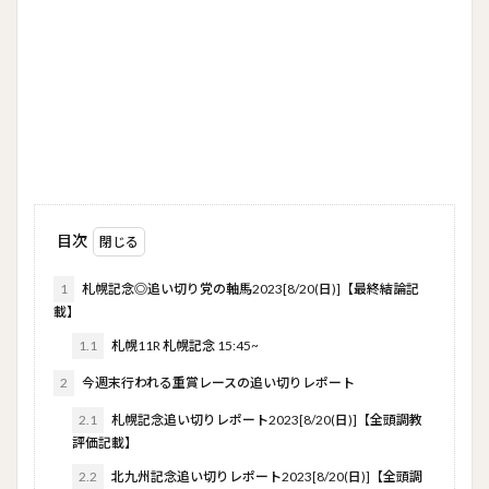
目次
1
札幌記念◎追い切り党の軸馬2023[8/20(日)]【最終結論記
載】
1.1
札幌11R 札幌記念 15:45~
2
今週末行われる重賞レースの追い切りレポート
2.1
札幌記念追い切りレポート2023[8/20(日)]【全頭調教
評価記載】
2.2
北九州記念追い切りレポート2023[8/20(日)]【全頭調