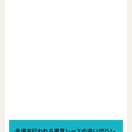
今週末行われる重賞レースの追い切りレ