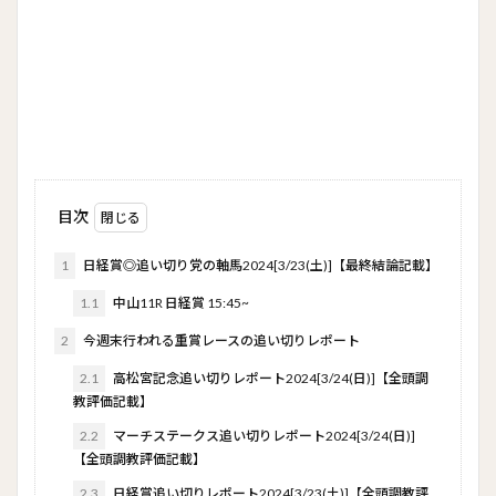
目次
1
日経賞◎追い切り党の軸馬2024[3/23(土)]【最終結論記載】
1.1
中山11R 日経賞 15:45~
2
今週末行われる重賞レースの追い切りレポート
2.1
高松宮記念追い切りレポート2024[3/24(日)]【全頭調
教評価記載】
2.2
マーチステークス追い切りレポート2024[3/24(日)]
【全頭調教評価記載】
2.3
日経賞追い切りレポート2024[3/23(土)]【全頭調教評