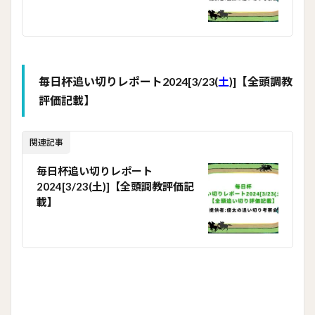
毎日杯追い切りレポート2024
[3/23(
土
)]
【全頭調教
評価記載】
関連記事
毎日杯追い切りレポート
2024[3/23(土)]【全頭調教評価記
載】