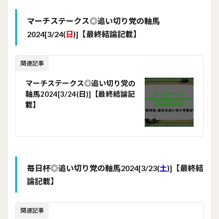
マーチステークス◎追い切り党の軸馬
2024
[3/24
(
日
)]
【最終結論記載】
関連記事
マーチステークス◎追い切り党の
軸馬2024[3/24(日)]【最終結論記
載】
毎日杯◎追い切り党の軸馬2024
[3/23
(
土
)]
【最終結
論記載】
関連記事