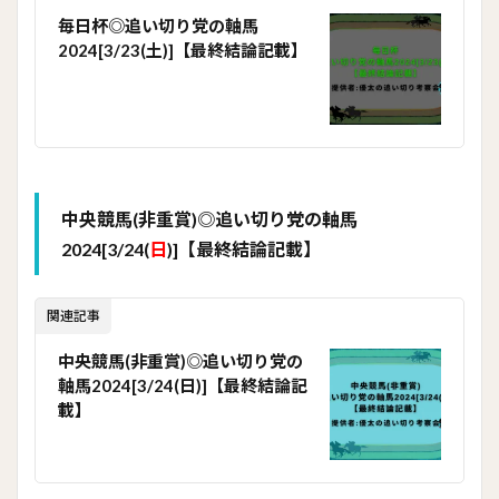
毎日杯◎追い切り党の軸馬
2024[3/23(土)]【最終結論記載】
中央競馬(非重賞)
◎追い切り党の軸馬
2024
[3/24(
日
)]
【最終結論記載】
関連記事
中央競馬(非重賞)◎追い切り党の
軸馬2024[3/24(日)]【最終結論記
載】