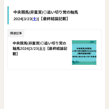
中央競馬(非重賞)
◎追い切り党の軸馬
2024
[3/23(
土
)]
【最終結論記載】
関連記事
中央競馬(非重賞)◎追い切り党の
軸馬2024[3/23(土)]【最終結論記
載】