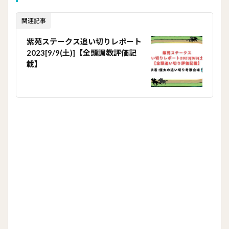
関連記事
紫苑ステークス追い切りレポート
2023[9/9(土)]【全頭調教評価記
載】