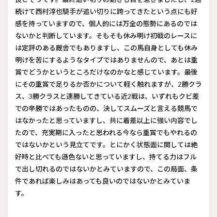
続けて西村淳也騎手が追い切りに跨ってきたという点にも好
感を持っていますので、個人的には万全の態勢にあるのでは
ないかと判断しています。そもそも休み明け初戦のレースに
は定評のある厩舎でもありますし、この馬自身としても休み
明けを苦にするようなタイプではありませんので、あとは重
賞でどうかというところだけなのかなと感じています。最後
にその重賞で足りるか否かについて軽く触れますが、2勝クラ
ス、3勝クラスと連勝してきている近2戦は、いずれもクビ差
での辛勝ではあったものの、決してスムーズと言える競馬で
はなかったと思っていますし、共に着差以上に強い内容でし
たので、充実期に入ったと思われる今なら重賞でもやれるの
ではないかという見立てです。とにかく状態面に関しては絶
好時と比べても遜色ないと思っていますし、持てる力はフル
で出し切れるのではないかとみていますので、この局面、条
件であれば楽しみはあっても良いのではないかとみていま
す。