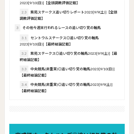
2023[9/10(日)]【全頭調教評価記載】
2.3
紫苑ステークス追い切りレポート2023[9/9(土)]【全頭
調教評価記載】
3
その他今週末行われるレースの追い切り党の軸馬
3.1
セントウルステークス◎追い切り党の軸馬
2023[9/10(日)]【最終結論記載】
3.2
紫苑ステークス◎追い切り党の軸馬2023[9/9(土)]【最
終結論記載】
3.3
中央競馬(非重賞)◎追い切り党の軸馬2023[9/10(日)]
【最終結論記載】
3.4
中央競馬(非重賞)◎追い切り党の軸馬2023[9/9(土)]
【最終結論記載】