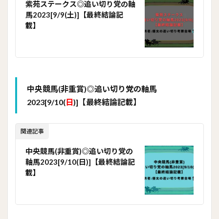
紫苑ステークス◎追い切り党の軸
馬2023[9/9(土)]【最終結論記
載】
中央競馬(非重賞)
◎追い切り党の軸馬
2023
[9/10(
日
)]
【最終結論記載】
関連記事
中央競馬(非重賞)◎追い切り党の
軸馬2023[9/10(日)]【最終結論記
載】