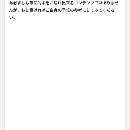
あ必ずしも毎回的中をお届け出来るコンテンツではありませ
んが、もし良ければご自身の予想の参考にしてみてくださ
い。