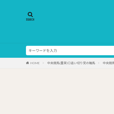
HOME
中央競馬(重賞)◎追い切り党の軸馬
中央競馬