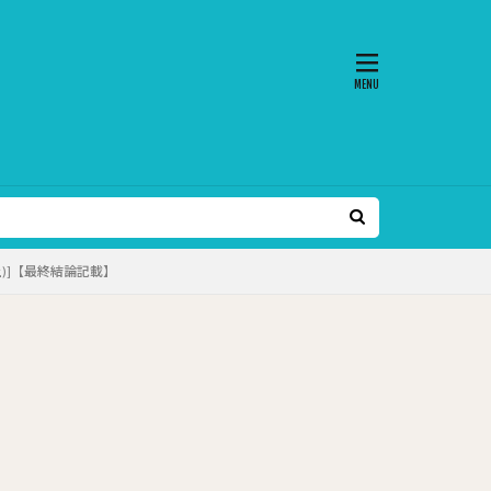
土)]【最終結論記載】