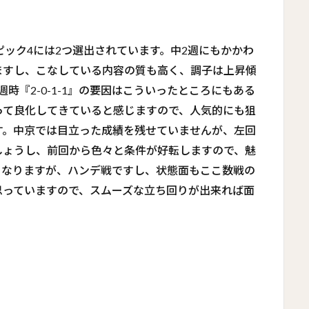
ピック4には2つ選出されています。中2週にもかかわ
ますし、こなしている内容の質も高く、調子は上昇傾
時『2-0-1-1』の要因はこういったところにもある
って良化してきていると感じますので、人気的にも狙
す。中京では目立った成績を残せていませんが、左回
しょうし、前回から色々と条件が好転しますので、魅
くなりますが、ハンデ戦ですし、状態面もここ数戦の
思っていますので、スムーズな立ち回りが出来れば面