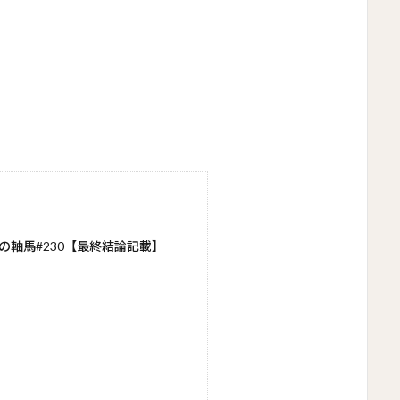
り党の軸馬#230【最終結論記載】