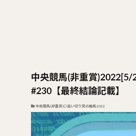
中央競馬(非重賞)2022[5
#230【最終結論記載】
中央競馬(非重賞)◎追い切り党の軸馬2022