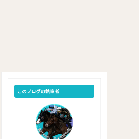
このブログの執筆者