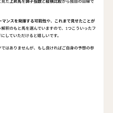
と見た
上昇馬
を
調子指数
と
縦横比較
から独自の目線で
ーマンスを発揮する可能性
や、
これまで見せたことが
う解釈のもと馬を選んでいますので、1つこういったフ
考にしていただけると嬉しいです。
ツではありませんが、もし良ければご自身の予想の参