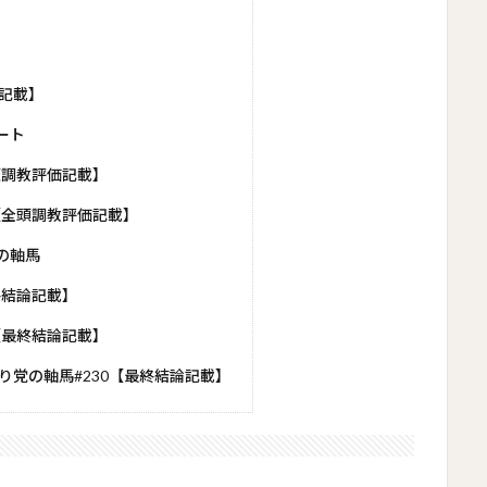
記載】
ート
頭調教評価記載】
【全頭調教評価記載】
の軸馬
終結論記載】
【最終結論記載】
追い切り党の軸馬#230【最終結論記載】