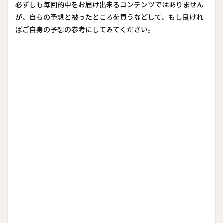
必ずしも毎回的中をお届け出来るコンテンツではありません
が、自らの予想と被ったところを買うなどして、もし良けれ
ばご自身の予想の参考にしてみてください。