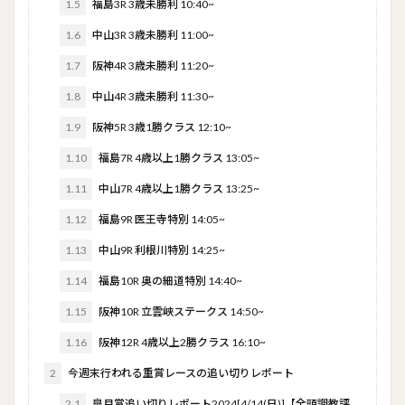
1.5
福島3R 3歳未勝利 10:40~
1.6
中山3R 3歳未勝利 11:00~
1.7
阪神4R 3歳未勝利 11:20~
1.8
中山4R 3歳未勝利 11:30~
1.9
阪神5R 3歳1勝クラス 12:10~
1.10
福島7R 4歳以上1勝クラス 13:05~
1.11
中山7R 4歳以上1勝クラス 13:25~
1.12
福島9R 医王寺特別 14:05~
1.13
中山9R 利根川特別 14:25~
1.14
福島10R 奥の細道特別 14:40~
1.15
阪神10R 立雲峡ステークス 14:50~
1.16
阪神12R 4歳以上2勝クラス 16:10~
2
今週末行われる重賞レースの追い切りレポート
2.1
皐月賞追い切りレポート2024[4/14(日)]【全頭調教評