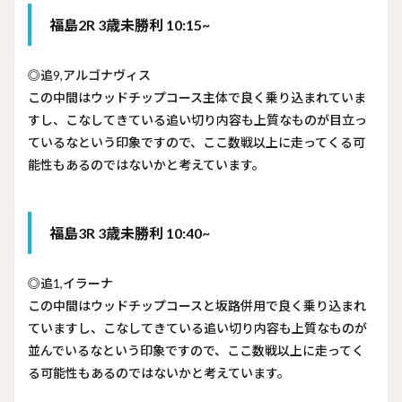
福島2R 3歳未勝利 10:15~
◎追9,アルゴナヴィス
この中間はウッドチップコース主体で良く乗り込まれていま
すし、こなしてきている追い切り内容も上質なものが目立っ
ているなという印象ですので、ここ数戦以上に走ってくる可
能性もあるのではないかと考えています。
福島3R 3歳未勝利 10:40~
◎追1,イラーナ
この中間はウッドチップコースと坂路併用で良く乗り込まれ
ていますし、こなしてきている追い切り内容も上質なものが
並んでいるなという印象ですので、ここ数戦以上に走ってく
る可能性もあるのではないかと考えています。