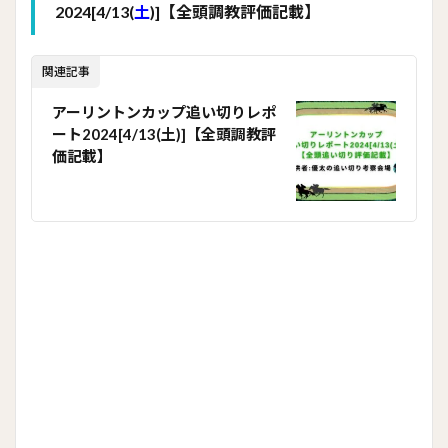
2024
[4/13(
土
)]
【全頭調教評価記載】
関連記事
アーリントンカップ追い切りレポ
ート2024[4/13(土)]【全頭調教評
価記載】