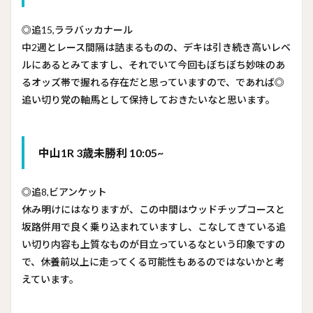
◎追15,ララバッカナール
中2週とレース間隔は詰まるものの、デキは引き続き高いレベ
ルにあるとみてますし、それでいて今回もぼちぼち妙味のあ
るオッズ帯で握れる存在だと思っていますので、であれば◎
追い切り党の軸馬として保持しておきたいなと思います。
中山1R 3歳未勝利 10:05~
◎追8,ビアンケット
休み明けにはなりますが、この中間はウッドチップコースと
坂路併用で良く乗り込まれていますし、こなしてきている追
い切り内容も上質なものが目立っているなという印象ですの
で、休養前以上に走ってくる可能性もあるのではないかと考
えています。