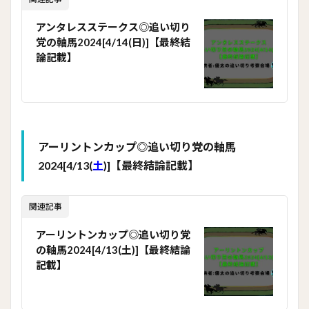
アンタレスステークス◎追い切り
党の軸馬2024[4/14(日)]【最終結
論記載】
アーリントンカップ◎追い切り党の軸馬
2024
[4/13
(
土
)]
【最終結論記載】
関連記事
アーリントンカップ◎追い切り党
の軸馬2024[4/13(土)]【最終結論
記載】