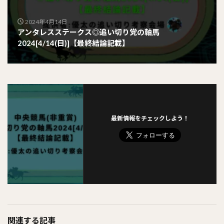
2024年4月14日
アンタレスステークス◎追い切り党の軸馬
2024[4/14(日)]【最終結論記載】
最新情報をチェックしよう！
関連する記事