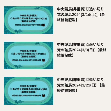
中央競馬(非重賞)◎追い切り
党の軸馬2024[3/16(土)]【最
終結論記載】
中央競馬(非重賞)◎追い切り
党の軸馬2024[3/3(日)]【最終
結論記載】
中央競馬(非重賞)◎追い切り
党の軸馬2024[1/21(日)]【最
終結論記載】