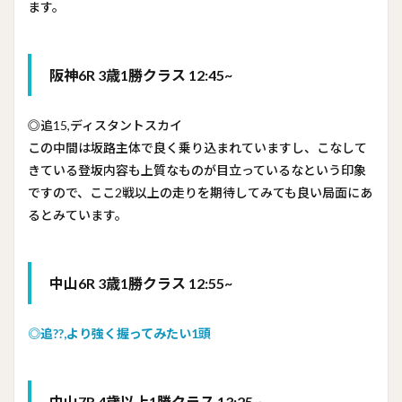
ます。
阪神6R 3歳1勝クラス 12:45~
◎追15,ディスタントスカイ
この中間は坂路主体で良く乗り込まれていますし、こなして
きている登坂内容も上質なものが目立っているなという印象
ですので、ここ2戦以上の走りを期待してみても良い局面にあ
るとみています。
中山6R 3歳1勝クラス 12:55~
◎追??,より強く握ってみたい1頭
中山7R 4歳以上1勝クラス 13:25~