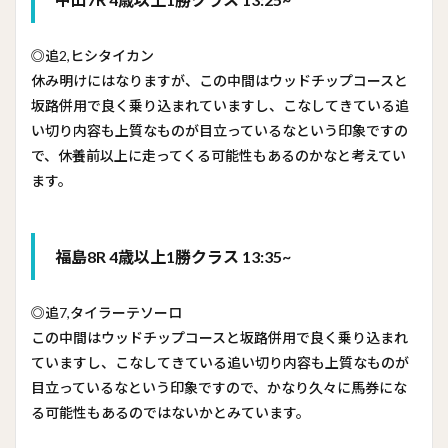
◎追2,ヒシタイカン
休み明けにはなりますが、この中間はウッドチップコースと
坂路併用で良く乗り込まれていますし、こなしてきている追
い切り内容も上質なものが目立っているなという印象ですの
で、休養前以上に走ってくる可能性もあるのかなと考えてい
ます。
福島8R 4歳以上1勝クラス 13:35~
◎追7,タイラーテソーロ
この中間はウッドチップコースと坂路併用で良く乗り込まれ
ていますし、こなしてきている追い切り内容も上質なものが
目立っているなという印象ですので、かなり久々に馬券にな
る可能性もあるのではないかとみています。