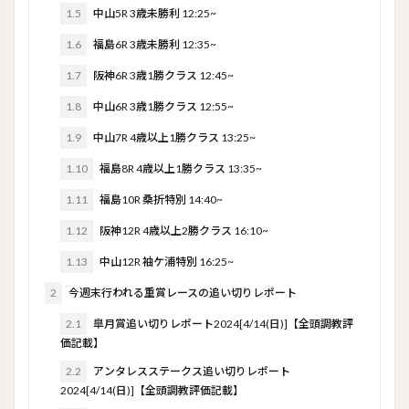
1.5
中山5R 3歳未勝利 12:25~
1.6
福島6R 3歳未勝利 12:35~
1.7
阪神6R 3歳1勝クラス 12:45~
1.8
中山6R 3歳1勝クラス 12:55~
1.9
中山7R 4歳以上1勝クラス 13:25~
1.10
福島8R 4歳以上1勝クラス 13:35~
1.11
福島10R 桑折特別 14:40~
1.12
阪神12R 4歳以上2勝クラス 16:10~
1.13
中山12R 袖ケ浦特別 16:25~
2
今週末行われる重賞レースの追い切りレポート
2.1
皐月賞追い切りレポート2024[4/14(日)]【全頭調教評
価記載】
2.2
アンタレスステークス追い切りレポート
2024[4/14(日)]【全頭調教評価記載】