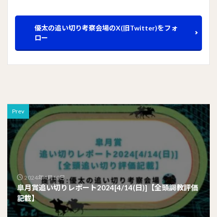
優太の追い切り考察会場のX(旧Twitter)をフォ
ロー
Prev
2024年4月10日
皐月賞追い切りレポート2024[4/14(日)]【全頭調教評価
記載】