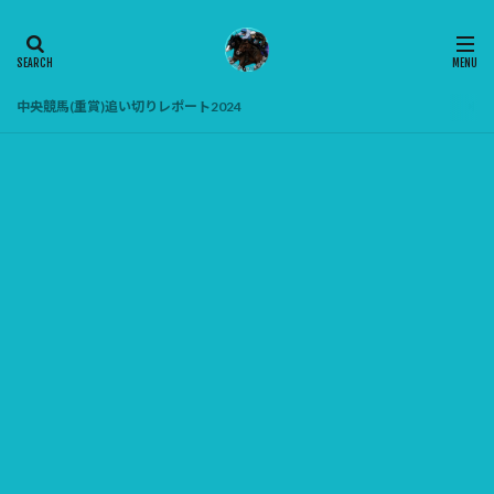
中央競馬(重賞)追い切りレポート2024