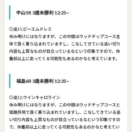
中山5R 3歳未勝利 12:25~
◎追15,ピーエムドレミ
休み明けにはなりますが、この中間はウッドチップコース主
体で良く乗り込まれていますし、こなしてきている追い切り
内容も上質なものが目立っているなという印象ですので、休
養前以上に走ってくる可能性もあるのかなと考えています。
福島6R 3歳未勝利 12:35~
◎追12,ウインキャロライン
休み明けにはなりますが、この中間はウッドチップコースと
坂路併用で良く乗り込まれていますし、こなしてきている追
い切り内容も上質なものが目立っているなという印象ですの
で、休養前以上に走ってくる可能性もあるのかなと考えてい