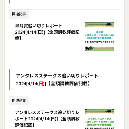
関連記事
皐月賞追い切りレポート
2024[4/14(日)]【全頭調教評価記
載】
アンタレスステークス追い切りレポート
2024
[4/14(
日
)]
【全頭調教評価記載】
関連記事
アンタレスステークス追い切りレ
ポート2024[4/14(日)]【全頭調教
評価記載】