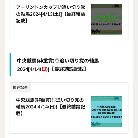
アーリントンカップ◎追い切り党
の軸馬2024[4/13(土)]【最終結論
記載】
中央競馬(非重賞)
◎追い切り党の軸馬
2024
[4/14(
日
)]
【最終結論記載】
関連記事
中央競馬(非重賞)◎追い切り党の
軸馬2024[4/14(日)]【最終結論記
載】