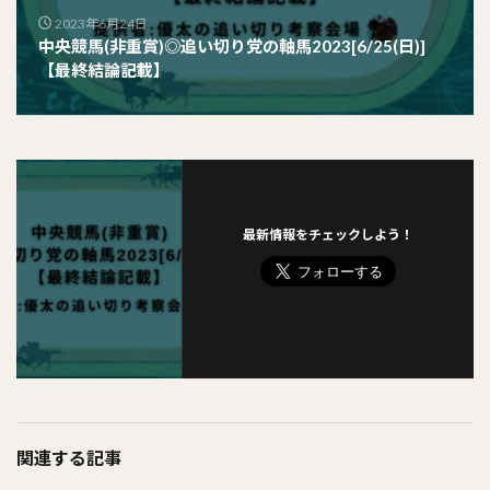
2023年6月24日
中央競馬(非重賞)◎追い切り党の軸馬2023[6/25(日)]
【最終結論記載】
最新情報をチェックしよう！
関連する記事