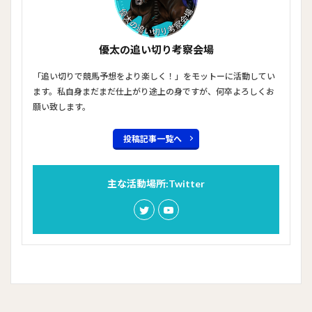
優太の追い切り考察会場
「追い切りで競馬予想をより楽しく！」をモットーに活動してい
ます。私自身まだまだ仕上がり途上の身ですが、何卒よろしくお
願い致します。
投稿記事一覧へ
主な活動場所:Twitter