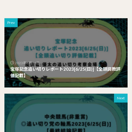
Prev
2023年6月21日
宝塚記念追い切りレポート2023[6/25(日)]【全頭調教評
価記載】
Next