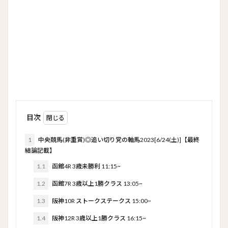
目次
1
中央競馬(非重賞)◎追い切り党の軸馬2023[6/24(土)]【最終
結論記載】
1.1
函館4R 3歳未勝利 11:15~
1.2
函館7R 3歳以上1勝クラス 13:05~
1.3
阪神10R ストークステークス 15:00~
1.4
阪神12R 3歳以上1勝クラス 16:15~