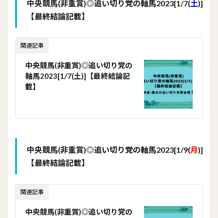
中央競馬(非重賞)
◎追い切り党の軸馬2023
[1/7(
土
)]
【最終結論記載】
関連記事
中央競馬(非重賞)◎追い切り党の
軸馬2023[1/7(土)]【最終結論記
載】
中央競馬(非重賞)
◎追い切り党の軸馬2023
[1/9(
月
)]
【最終結論記載】
関連記事
中央競馬(非重賞)◎追い切り党の