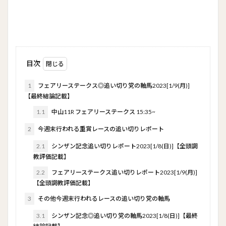
目次
1
フェアリーステークス◎追い切り党の軸馬2023[1/9(月)]
【最終結論記載】
1.1
中山11R フェアリーステークス 15:35~
2
今週末行われる重賞レースの追い切りレポート
2.1
シンザン記念追い切りレポート2023[1/8(日)]【全頭調
教評価記載】
2.2
フェアリーステークス追い切りレポート2023[1/9(月)]
【全頭調教評価記載】
3
その他今週末行われるレースの追い切り党の軸馬
3.1
シンザン記念◎追い切り党の軸馬2023[1/8(日)]【最終