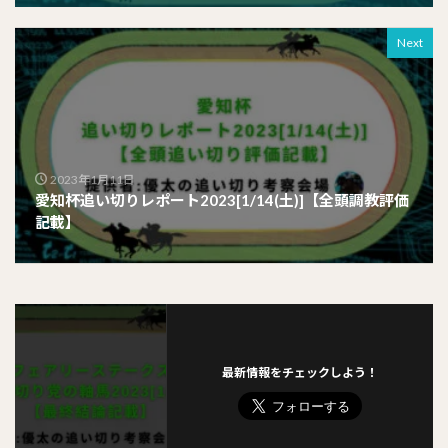
Next
2023年1月11日
愛知杯追い切りレポート2023[1/14(土)]【全頭調教評価
記載】
最新情報をチェックしよう！