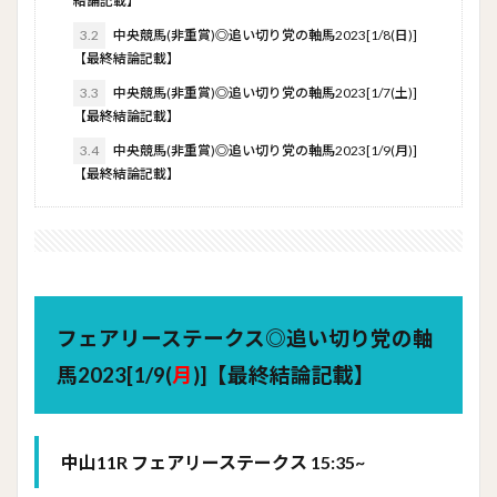
結論記載】
3.2
中央競馬(非重賞)◎追い切り党の軸馬2023[1/8(日)]
【最終結論記載】
3.3
中央競馬(非重賞)◎追い切り党の軸馬2023[1/7(土)]
【最終結論記載】
3.4
中央競馬(非重賞)◎追い切り党の軸馬2023[1/9(月)]
【最終結論記載】
フェアリーステークス◎追い切り党の軸
馬2023[1/9(
月
)]【最終結論記載】
中山11R フェアリーステークス 15:35~