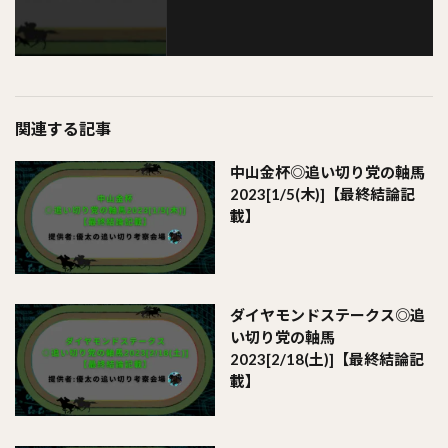
関連する記事
中山金杯◎追い切り党の軸馬
2023[1/5(木)]【最終結論記
載】
ダイヤモンドステークス◎追
い切り党の軸馬
2023[2/18(土)]【最終結論記
載】