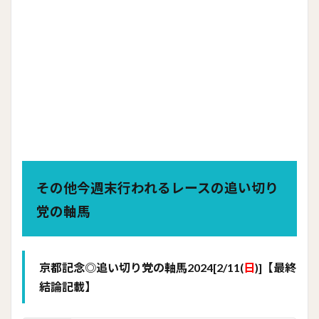
その他今週末行われるレースの追い切り
党の軸馬
京都記念◎追い切り党の軸馬2024
[2/11
(
日
)]
【最終
結論記載】