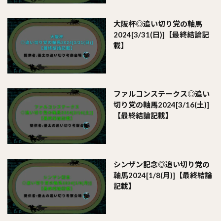
大阪杯◎追い切り党の軸馬
2024[3/31(日)]【最終結論記
載】
ファルコンステークス◎追い
切り党の軸馬2024[3/16(土)]
【最終結論記載】
シンザン記念◎追い切り党の
軸馬2024[1/8(月)]【最終結論
記載】