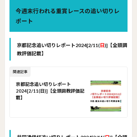
今週末行われる重賞レースの追い切りレ
ポート
京都記念追い切りレポート2024
[2/11(
日
)]
【全頭調
教評価記載】
関連記事
京都記念追い切りレポート
2024[2/11(日)]【全頭調教評価記
載】