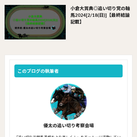
小倉大賞典◎追い切り党の軸
馬2024[2/18(日)]【最終結論
記載】
このブログの執筆者
優太の追い切り考察会場