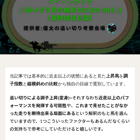
当記事では基本的に近走以上の状態にあると見た
上昇馬
を
調
子指数
と
縦横斜めの比較
から独自の目線で選別しています。
追い切りによる調子上昇(変身)
=それすなわち
近走以上のパフ
ォーマンスを発揮する可能性
や、
これまで見せたことがなか
った走りを期待出来る局面にある
という解釈のもと馬を選ん
でいますので、1つこういったファクターもあるんだなくらい
の気持ちで参考にしていただけると嬉しいです。