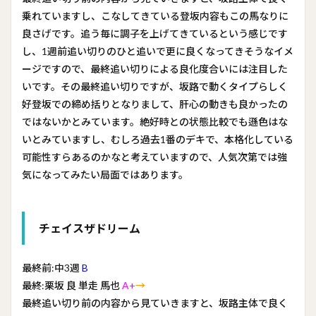
乗れていますし、こなしてきている登坂内容もこの馬なりに
良さげです。追う毎に調子を上げてきているという感じです
し、1週前追い切りのひと追いで更に良くなってきそうなイメ
ージですので、最終追い切りによる良化度合いには注目した
いです。その最終追い切りですが、坂路で動くタイプらしく
好登坂での締め括りとなりまして、肝心の動きも良かったの
ではないかとみています。絶好時との状態比較でも遜色はな
いとみていますし、むしろ過去1番のデキで、本格化している
可能性すらあるのかなと考えていますので、人気次第では強
気になってみたい局面ではあります。
チェイスザドリーム
最終前:中3週
B
最終:栗坂 良 単走 馬也
A+
→
最終追い切り前の内容から見ていきますと、坂路主体で良く