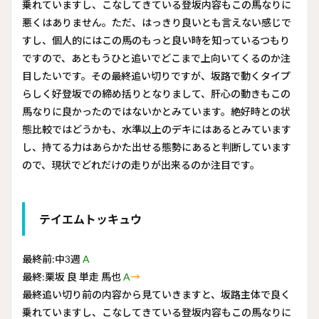
乗れていますし、こなしてきている登坂内容もこの馬なりに
悪くはありません。ただ、はっきり良いとも言えない感じで
すし、個人的にはこの馬のもっと良い時を知っているつもり
ですので、あともうひと追いでどこまで上向いてくるのか注
目したいです。その最終追い切りですが、坂路で動くタイプ
らしく好登坂での締め括りとなりまして、肝心の動きもこの
馬なりに良かったのではないかとみています。絶好時との状
態比較ではどうかも、水準以上のデキにはあるとみています
し、持てる力はあらかた出せる態勢にあると判断しています
ので、現状でどれだけの走りが出来るのか注目です。
テイエムトッキュウ
最終前:中3週
A
最終:栗坂 良 単走 馬也
A
→
最終追い切り前の内容から見ていきますと、坂路主体で良く
乗れていますし、こなしてきている登坂内容もこの馬なりに