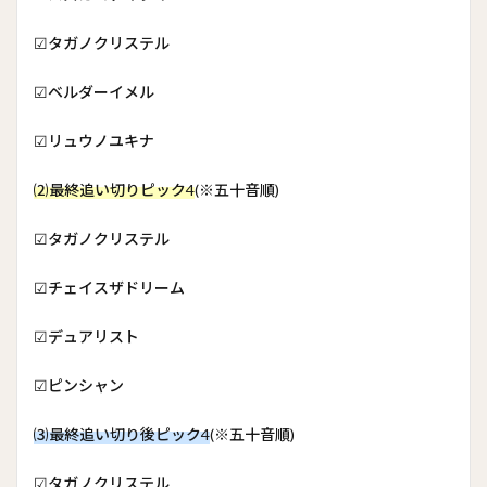
☑︎タガノクリステル
☑︎ベルダーイメル
☑︎リュウノユキナ
⑵最終追い切りピック4
(※五十音順)
☑︎︎︎タガノクリステル
☑︎チェイスザドリーム
☑︎デュアリスト
☑︎ピンシャン
⑶最終追い切り後ピック4
(※五十音順)
☑︎︎︎タガノクリステル