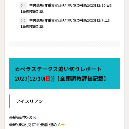
5.4
中央競馬(非重賞)◎追い切り党の軸馬2023[12/10(日)]
【最終結論記載】
5.5
中央競馬(非重賞)◎追い切り党の軸馬2023[12/9(土)]
【最終結論記載】
カペラステークス追い切りレポート
2023
[12/10(
日
)]
【全頭調教評価記載】
アイスリアン
最終前:中3週
B
最終:栗坂 良 併せ先着 強め
A
→