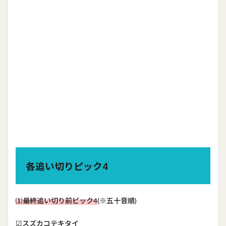
各追い切りピック4
⑴最終追い切り前ピック4
(※五十音順)
☑︎︎︎スズカコテキタイ