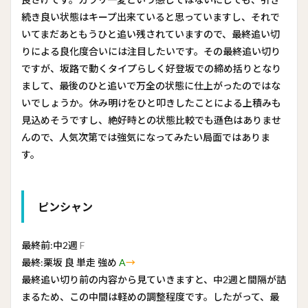
続き良い状態はキープ出来ていると思っていますし、それで
いてまだあともうひと追い残されていますので、最終追い切
りによる良化度合いには注目したいです。その最終追い切り
ですが、坂路で動くタイプらしく好登坂での締め括りとなり
まして、最後のひと追いで万全の状態に仕上がったのではな
いでしょうか。休み明けをひと叩きしたことによる上積みも
見込めそうですし、絶好時との状態比較でも遜色はありませ
んので、人気次第では強気になってみたい局面ではありま
す。
ピンシャン
最終前:中2週
F
最終:栗坂 良 単走 強め
A
→
最終追い切り前の内容から見ていきますと、中2週と間隔が詰
まるため、この中間は軽めの調整程度です。したがって、最