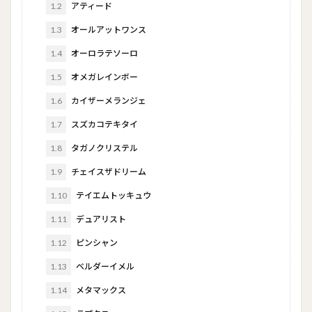
1.2
アティード
1.3
オールアットワンス
1.4
オーロラテソーロ
1.5
オメガレインボー
1.6
カイザーメランジェ
1.7
スズカコテキタイ
1.8
タガノクリステル
1.9
チェイスザドリーム
1.10
テイエムトッキュウ
1.11
デュアリスト
1.12
ピンシャン
1.13
ベルダーイメル
1.14
メタマックス