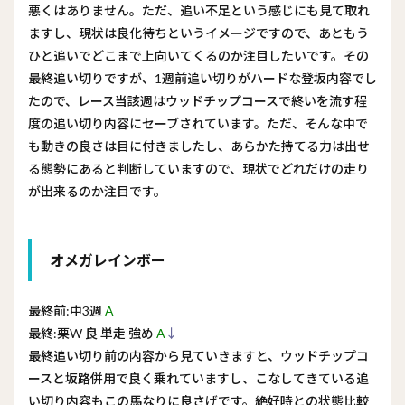
悪くはありません。ただ、追い不足という感じにも見て取れ
ますし、現状は良化待ちというイメージですので、あともう
ひと追いでどこまで上向いてくるのか注目したいです。その
最終追い切りですが、1週前追い切りがハードな登坂内容でし
たので、レース当該週はウッドチップコースで終いを流す程
度の追い切り内容にセーブされています。ただ、そんな中で
も動きの良さは目に付きましたし、あらかた持てる力は出せ
る態勢にあると判断していますので、現状でどれだけの走り
が出来るのか注目です。
オメガレインボー
最終前:中3週
A
最終:栗W 良 単走 強め
A
↓
最終追い切り前の内容から見ていきますと、ウッドチップコ
ースと坂路併用で良く乗れていますし、こなしてきている追
い切り内容もこの馬なりに良さげです。絶好時との状態比較