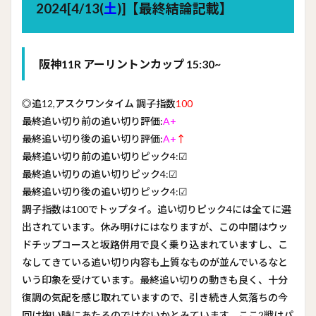
2024[4/13(
土
)]【最終結論記載】
阪神11R アーリントンカップ 15:30~
◎追12,アスクワンタイム 調子指数
100
最終追い切り前の追い切り評価:
A+
最終追い切り後の追い切り評価:
A+
↑
最終追い切り前の追い切りピック4:☑︎
最終追い切りの追い切りピック4:☑︎
最終追い切り後の追い切りピック4:☑︎
調子指数は100でトップタイ。追い切りピック4には全てに選
出されています。休み明けにはなりますが、この中間はウッ
ドチップコースと坂路併用で良く乗り込まれていますし、こ
なしてきている追い切り内容も上質なものが並んでいるなと
いう印象を受けています。最終追い切りの動きも良く、十分
復調の気配を感じ取れていますので、引き続き人気落ちの今
回は掬い時にあたるのではないかとみています。ここ2戦はパ