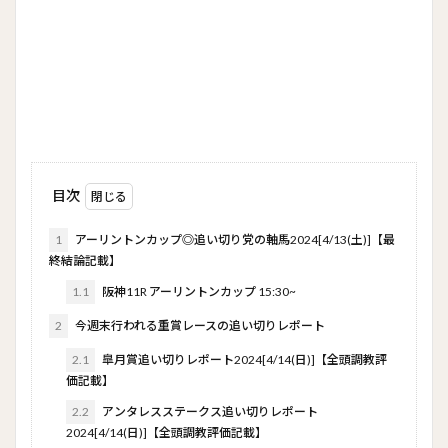
目次
1
アーリントンカップ◎追い切り党の軸馬2024[4/13(土)]【最
終結論記載】
1.1
阪神11R アーリントンカップ 15:30~
2
今週末行われる重賞レースの追い切りレポート
2.1
皐月賞追い切りレポート2024[4/14(日)]【全頭調教評
価記載】
2.2
アンタレスステークス追い切りレポート
2024[4/14(日)]【全頭調教評価記載】