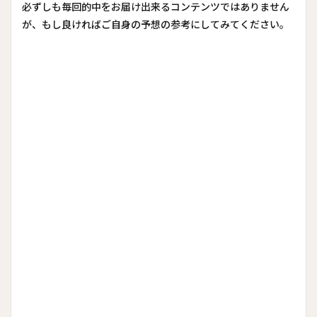
必ずしも毎回的中をお届け出来るコンテンツではありません
が、もし良ければご自身の予想の参考にしてみてください。