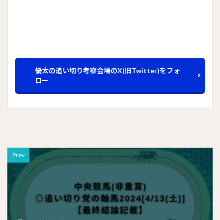
優太の追い切り考察会場のX(旧Twitter)をフォ
ロー
Prev