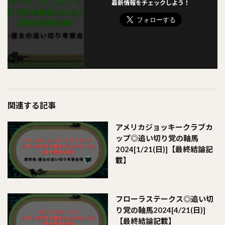
最新情報をチェックしよう！
関連する記事
アメリカジョッキークラブカ
ップ◎追い切り党の軸馬
2024[1/21(日)]【最終結論記
載】
フローラステークス◎追い切
り党の軸馬2024[4/21(日)]
【最終結論記載】