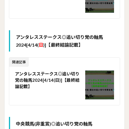
アンタレスステークス◎追い切り党の軸馬
2024
[4/14
(
日
)]
【最終結論記載】
関連記事
アンタレスステークス◎追い切り
党の軸馬2024[4/14(日)]【最終結
論記載】
中央競馬(非重賞)
◎追い切り党の軸馬