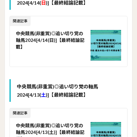
2024
[4/14(
日
)]
【最終結論記載】
関連記事
中央競馬(非重賞)◎追い切り党の
軸馬2024[4/14(日)]【最終結論記
載】
中央競馬(非重賞)
◎追い切り党の軸馬
2024
[4/13(
土
)]
【最終結論記載】
関連記事
中央競馬(非重賞)◎追い切り党の
軸馬2024[4/13(土)]【最終結論記