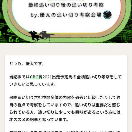
どうも、優太です。
当記事では
CBC賞
2021出走予定馬の
全頭追い切り考察
をして
いきたいと思っています。
最終追い切り含む中間全体の内容を過去と比較したりして独
自の視点で考察をしていますので、
追い切りは重要だと感じ
られている方、追い切りに少しでも興味があるという方には
オススメの記事となっています。