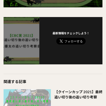
最新情報をチェックしよう！
関連する記事
【クイーンカップ 2021】最終
追い切り後の追い切り考察