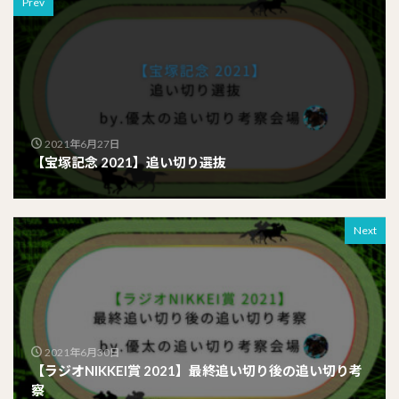
Prev
2021年6月27日
【宝塚記念 2021】追い切り選抜
Next
2021年6月30日
【ラジオNIKKEI賞 2021】最終追い切り後の追い切り考
察