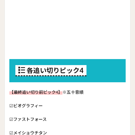
各追い切りピック4
【最終追い切り前ピック4】
※五十音順
☑︎ビオグラフィー
☑︎ファストフォース
☑︎メイショウチタン