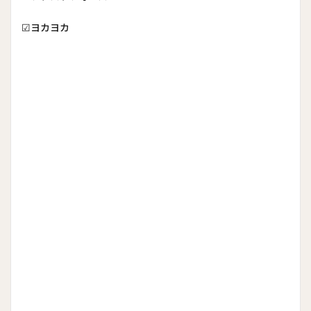
☑︎ヨカヨカ