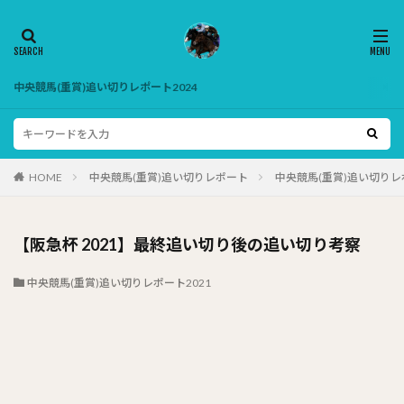
中央競馬(重賞)追い切りレポート2024
HOME
中央競馬(重賞)追い切りレポート
中央競馬(重賞)追い切りレポ
【阪急杯 2021】最終追い切り後の追い切り考察
中央競馬(重賞)追い切りレポート2021