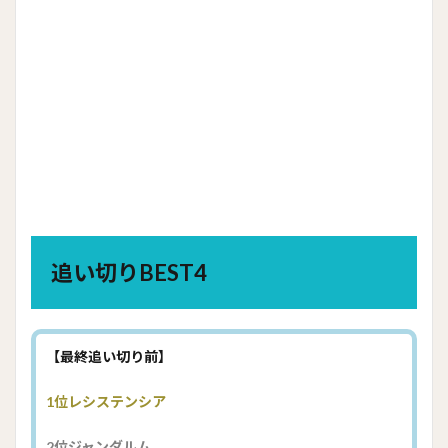
追い切りBEST4
【最終追い切り前】
1位レシステンシア
2位ジャンダルム