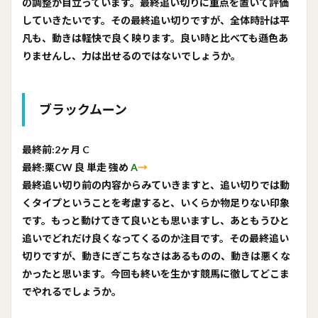
の調整が目立っています。最終追い切りに重点を置いて評価
していきたいです。その最終追い切りですが、全体時計は平
凡も、動きは軽快で良く映ります。良い時と比べても遜色あ
りませんし、力は出せるのではないでしょうか。
ブラックムーン
最終前:2ヶ月 C
最終:栗CW 良 単走 強め
A
→
最終追い切り前の内容からみていきますと、追い切りでは動
くタイプということを考慮すると、いくらか物足りない印象
です。もっと動けてきて良いとも思いますし、あともうひと
追いでどれだけ良くなってくるのか注目です。その最終追い
切りですが、動きにぎこちなさはあるものの、動きは悪くな
かったと思います。今回も終いを生かす競馬に徹してどこま
でやれるでしょうか。