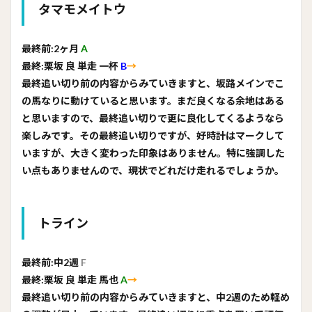
タマモメイトウ
最終前:2ヶ月
A
最終:栗坂 良 単走 一杯
B
→
最終追い切り前の内容からみていきますと、坂路メインでこ
の馬なりに動けていると思います。まだ良くなる余地はある
と思いますので、最終追い切りで更に良化してくるようなら
楽しみです。その最終追い切りですが、好時計はマークして
いますが、大きく変わった印象はありません。特に強調した
い点もありませんので、現状でどれだけ走れるでしょうか。
トライン
最終前:中2週
F
最終:栗坂 良 単走 馬也
A
→
最終追い切り前の内容からみていきますと、中2週のため軽め