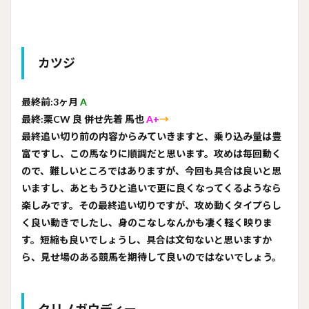
カツジ
最終前:3ヶ月
A
最終:栗CW 良 併せ先着 馬也
A+
→
最終追い切り前の内容からみていきますと、乗り込み量は豊
富ですし、この馬なりに順調だと思います。攻めは毎回動く
ので、難しいところではありますが、今回も具合は良いと思
いますし、あともうひと追いで更に良くなってくるようなら
楽しみです。その最終追い切りですが、攻め動くタイプらし
く良い動きでしたし、身のこなしなんかも凄く軽く映りま
す。短縮も良いでしょうし、具合は文句ないと思いますか
ら、見せ場のある競馬を期待して良いのではないでしょう。