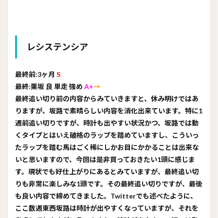
レシステンシア
最終前:3ヶ月
S
最終:栗坂 良 単走 強め
A+
→
最終追い切り前の内容からみていきますと、休み明けではあ
りますが、坂路で素晴らしい内容を消化出来ています。特に1
週前追い切りですが、時計も出やすい状況かつ、坂路では動
くタイプとはいえ破格のラップを踏めていますし、こういっ
たラップを踏む馬はごく稀にしかお目にかかることは出来な
いと思いますので、今回は是非買っておきたい1頭に感じま
す。現状でも好仕上がりにあるとみていますが、最終追い切
りも非常に楽しみな1頭です。その最終追い切りですが、最後
も良い内容で締めてきました。Twitterでも述べたように、
ここ数週東西坂路は時計が出やすくなっていますが、それを