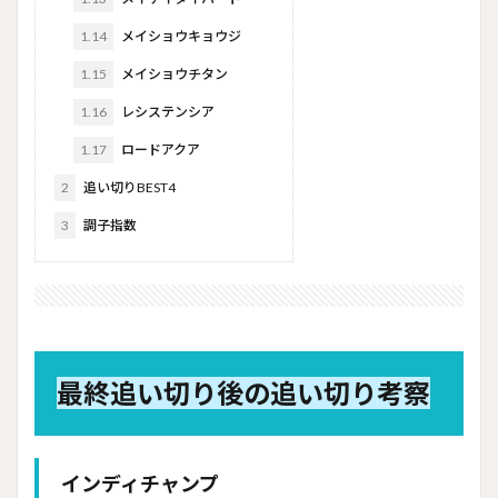
1.14
メイショウキョウジ
1.15
メイショウチタン
1.16
レシステンシア
1.17
ロードアクア
2
追い切りBEST4
3
調子指数
最終追い切り後の追い切り考察
インディチャンプ