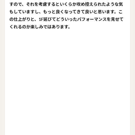
すので、それを考慮するといくらか攻め控えられたような気
もしていますし、もっと良くなってきて良いと思います。こ
の仕上がりと、1F延びてどういったパフォーマンスを見せて
くれるのか楽しみではあります。