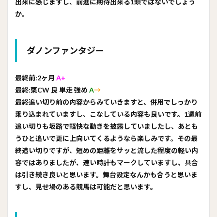
出来に感じますし、前進に期待出来る1頭ではないでしょう
か。
ダノンファンタジー
最終前:2ヶ月
A+
最終:栗CW 良 単走 強め
A
→
最終追い切り前の内容からみていきますと、併用でしっかり
乗り込まれていますし、こなしている内容も良いです。1週前
追い切りも坂路で軽快な動きを披露していましたし、あとも
うひと追いで更に上向いてくるようなら楽しみです。その最
終追い切りですが、短めの距離をサッと流した程度の軽い内
容ではありましたが、速い時計もマークしていますし、具合
は引き続き良いと思います。舞台設定なんかも合うと思いま
すし、見せ場のある競馬は可能だと思います。