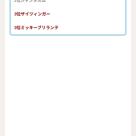
2位ジャンダルム
3位ザイツィンガー
3位ミッキーブリランテ