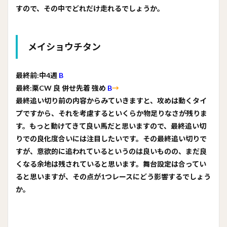
すので、その中でどれだけ走れるでしょうか。
メイショウチタン
最終前:中4週
B
最終:栗CW 良 併せ先着 強め
B
→
最終追い切り前の内容からみていきますと、攻めは動くタイ
プですから、それを考慮するといくらか物足りなさが残りま
す。もっと動けてきて良い馬だと思いますので、最終追い切
りでの良化度合いには注目したいです。その最終追い切りで
すが、意欲的に追われているというのは良いものの、まだ良
くなる余地は残されていると思います。舞台設定は合ってい
ると思いますが、その点が1つレースにどう影響するでしょう
か。