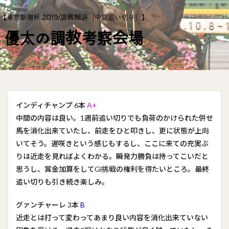
インディチャンプ 6本
A+
中間の内容は良い。1週前追い切りでも負荷のかけられた併せ
馬を消化出来ていたし、前走をひと叩きし、更に状態が上向
いてそう。遅咲きという感じもするし、ここに来ての充実ぶ
りは近走を見ればよくわかる。瞬発力勝負は持ってこいだと
思うし、賞金加算をしてGl挑戦の権利を得たいところ。最終
追い切りも引き続き楽しみ。
グァンチャーレ 3本
B
近走とは打って変わってあまり良い内容を消化出来ていない