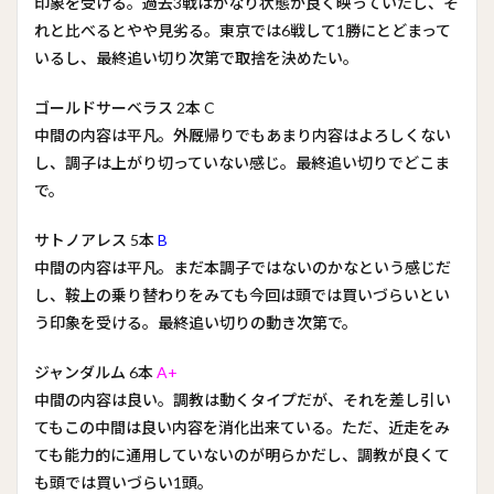
印象を受ける。過去3戦はかなり状態が良く映っていたし、そ
れと比べるとやや見劣る。東京では6戦して1勝にとどまって
いるし、最終追い切り次第で取捨を決めたい。
ゴールドサーベラス 2本 C
中間の内容は平凡。外厩帰りでもあまり内容はよろしくない
し、調子は上がり切っていない感じ。最終追い切りでどこま
で。
サトノアレス 5本
B
中間の内容は平凡。まだ本調子ではないのかなという感じだ
し、鞍上の乗り替わりをみても今回は頭では買いづらいとい
う印象を受ける。最終追い切りの動き次第で。
ジャンダルム 6本
A+
中間の内容は良い。調教は動くタイプだが、それを差し引い
てもこの中間は良い内容を消化出来ている。ただ、近走をみ
ても能力的に通用していないのが明らかだし、調教が良くて
も頭では買いづらい1頭。