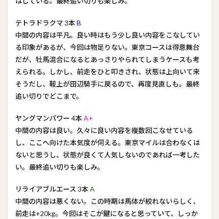
はしている。最終追い切りも楽しみ。
テトラドラクマ 3本
B
中間の内容は平凡。良い時はもう少し良い内容をこなしてい
る印象があるが、今回は物足りない。東京コースは得意舞台
だが、牡馬混合になるとあっさりやられてしまうケースも考
えられる。しかし、前走をひと叩きされ、状態は上向いて来
そうだし、鞍上が田辺騎手に戻るので、再度見直しも。最終
追い切りでどこまで。
ヤングマンパワー 4本
A+
中間の内容は良い。久々に良い内容を複数回こなせている
し、ここへ向けた本気度が伺える。東京マイルは合わなくは
ないと思うし、状態が良くて人気しないのであれば一考した
い。最終追い切りも楽しみ。
リライアブルエース 3本
A
中間の内容は悪くない。この時期は馬体が絞れないらしく、
前走は+20kg。今回はそこが鍵になると思っていて、しっか