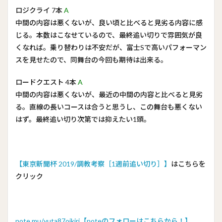
ロジクライ 7本
A
中間の内容は悪くないが、良い頃と比べると見劣る内容に感
じる。本数はこなせているので、最終追い切りで雰囲気が良
くなれば。乗り替わりは不安だが、富士Sで高いパフォーマン
スを見せたので、同舞台の今回も期待は出来る。
ロードクエスト 4本
A
中間の内容は悪くないが、最近の中間の内容と比べると見劣
る。直線の長いコースは合うと思うし、この舞台も悪くない
はず。最終追い切り次第では抑えたい1頭。
【東京新聞杯 2019/調教考察［1週前追い切り］】
はこちらを
クリック
note.mu/yuta87oikiri【noteのフォローはこちらから！】