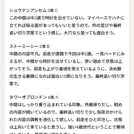
ショウナンアンセム 0本 C
この中間は中2週で時計を出せていない。マイペースでハナに
立てれば粘る面があってもいいと思うので、枠の並びや最終
追い切り次第でという感じ。大穴なら狙っても面白そう。
ストーミーシー 2本
B
中間の内容平凡。前走が連闘で今回は中2週。一見ハードにみ
えるが、中間から時計を出せているし、使い詰めて状態は上
がってそう。前走も上がり最速を使えているように、決め脚
の生きる展開になれば面白い1頭になりそう。最終追い切り次
第で。
タワーオブロンドン 6本
A
中間はしっかり乗り込まれている印象。外厩帰りだし、軽め
の内容が続いているので、最終追い切りで少し負荷のかけら
れた内容の調教を消化して欲しい。前走をひと叩きし、状態
は上向いて来ていると思うし、強い4歳世代ということで期待