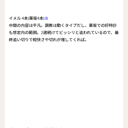
イメル 4本(栗坂4本)
B
中間の内容は平凡。調教は動くタイプだし、栗坂での好時計
も想定内の範囲。2週続けてビッシリと追われているので、最
終追い切りで軽快さや切れが増してくれば。