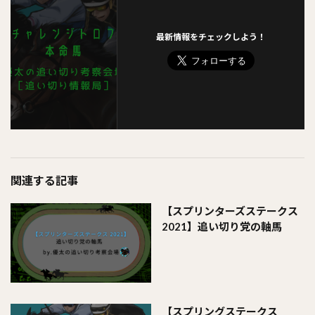
最新情報をチェックしよう！
関連する記事
【スプリンターズステークス
2021】追い切り党の軸馬
【スプリングステークス