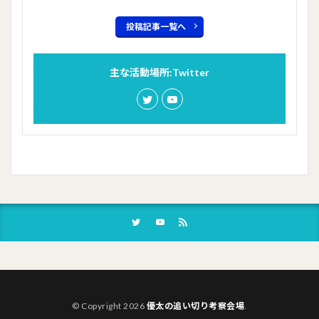
投稿記事一覧へ
主な活動場所:Twitter
© Copyright 2026
優太の追い切り考察会場
.