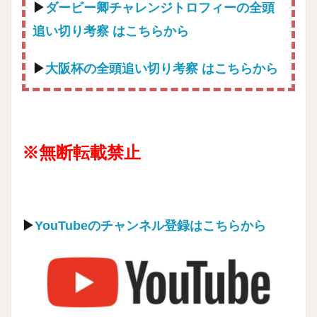
▶︎
ダービー卿チャレンジトロフィーの全頭
追い切り考察 はこちらから
▶︎
大阪杯の全頭追い切り考察 はこちらから
※
無断転載禁止
▶︎
YouTubeのチャンネル登録はこちらから