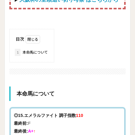
目次
1
本命馬について
本命馬について
◎15.エメラルファイト 調子指数
110
最終前:
F
最終後:
A+
↑