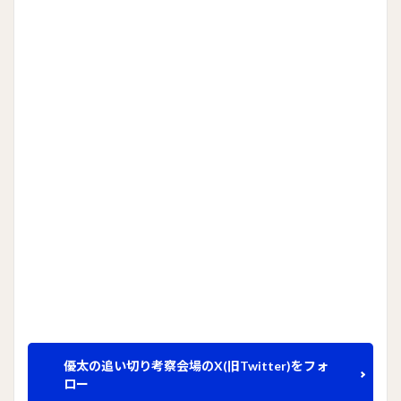
優太の追い切り考察会場のX(旧Twitter)をフォ
ロー