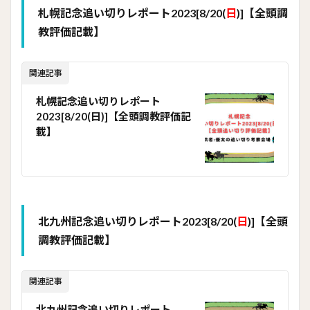
札幌記念追い切りレポート2023
[8/20(
日
)]
【全頭調
教評価記載】
関連記事
札幌記念追い切りレポート
2023[8/20(日)]【全頭調教評価記
載】
北九州記念追い切りレポート2023
[8/20(
日
)]
【全頭
調教評価記載】
関連記事
北九州記念追い切りレポート