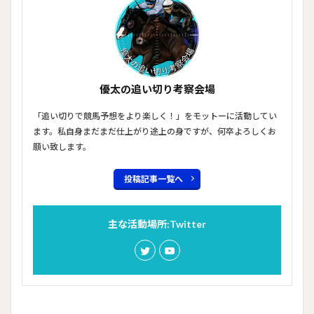
優太の追い切り考察会場
「追い切りで競馬予想をより楽しく！」をモットーに活動してい
ます。私自身まだまだ仕上がり途上の身ですが、何卒よろしくお
願い致します。
投稿記事一覧へ
主な活動場所:Twitter