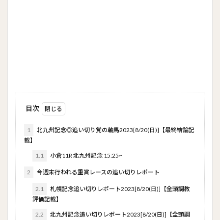
目次
1
北九州記念◎追い切り党の軸馬2023[8/20(日)]【最終結論記
載】
1.1
小倉11R 北九州記念 15:25~
2
今週末行われる重賞レースの追い切りレポート
2.1
札幌記念追い切りレポート2023[8/20(日)]【全頭調教
評価記載】
2.2
北九州記念追い切りレポート2023[8/20(日)]【全頭調