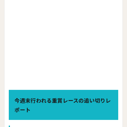
今週末行われる重賞レースの追い切りレ
ポート