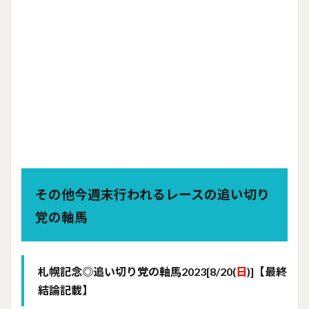
その他今週末行われるレースの追い切り
党の軸馬
札幌記念◎追い切り党の軸馬2023
[8/20
(
日
)]
【最終
結論記載】