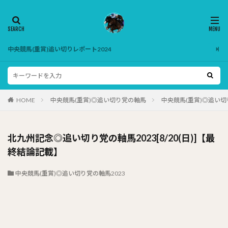
中央競馬(重賞)追い切りレポート2024
HOME
中央競馬(重賞)◎追い切り党の軸馬
中央競馬(重賞)◎追い切
北九州記念◎追い切り党の軸馬2023[8/20(日)]【最
終結論記載】
中央競馬(重賞)◎追い切り党の軸馬2023