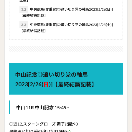
記載】
3.2
中央競馬(非重賞)◎追い切り党の軸馬2023[2/26(日)]
【最終結論記載】
3.3
中央競馬(非重賞)◎追い切り党の軸馬2023[2/25(土)]
【最終結論記載】
中山記念◎追い切り党の軸馬
2023[2/26(
日
)]【最終結論記載】
中山11R 中山記念 15:45~
◎追12,スタニングローズ 調子指数90
最終追い切り前の追い切り評価:
A