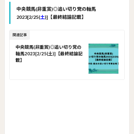
中央競馬(非重賞)
◎追い切り党の軸馬
2023
[2/25(
土
)]
【最終結論記載】
関連記事
中央競馬(非重賞)◎追い切り党の
軸馬2023[2/25(土)]【最終結論記
載】