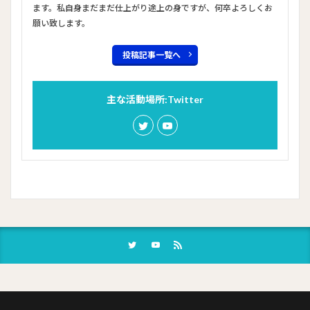
ます。私自身まだまだ仕上がり途上の身ですが、何卒よろしくお
願い致します。
投稿記事一覧へ
主な活動場所:Twitter