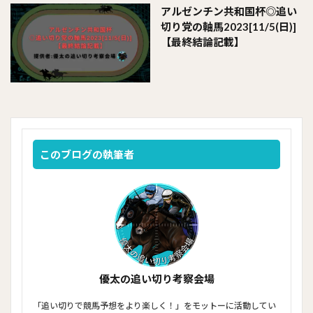
アルゼンチン共和国杯◎追い
切り党の軸馬2023[11/5(日)]
【最終結論記載】
このブログの執筆者
優太の追い切り考察会場
「追い切りで競馬予想をより楽しく！」をモットーに活動してい