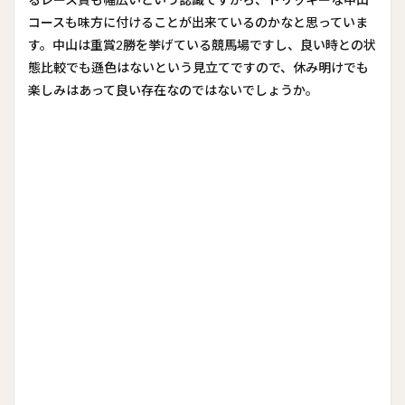
コースも味方に付けることが出来ているのかなと思っていま
す。中山は重賞2勝を挙げている競馬場ですし、良い時との状
態比較でも遜色はないという見立てですので、休み明けでも
楽しみはあって良い存在なのではないでしょうか。