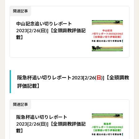
関連記事
中山記念追い切りレポート
2023[2/26(日)]【全頭調教評価記
載】
阪急杯追い切りレポート2023
[2/26(
日
)]
【全頭調教
評価記載】
関連記事
阪急杯追い切りレポート
2023[2/26(日)]【全頭調教評価記
載】