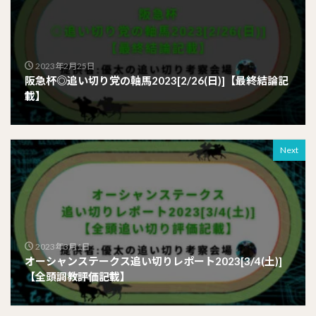
2023年2月25日
阪急杯◎追い切り党の軸馬2023[2/26(日)]【最終結論記
載】
Next
2023年3月1日
オーシャンステークス追い切りレポート2023[3/4(土)]
【全頭調教評価記載】