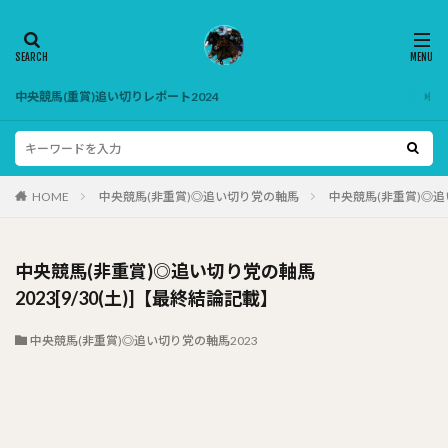
中央競馬(重賞)追い切りレポート2024
HOME
中央競馬(非重賞)◎追い切り党の軸馬
中央競馬(非重賞)◎追
中央競馬(非重賞)◎追い切り党の軸馬
2023[9/30(土)]【最終結論記載】
中央競馬(非重賞)◎追い切り党の軸馬2023