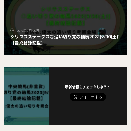
2023年9月30日
シリウスステークス◎追い切り党の軸馬2023[9/30(土)]
【最終結論記載】
最新情報をチェックしよう！