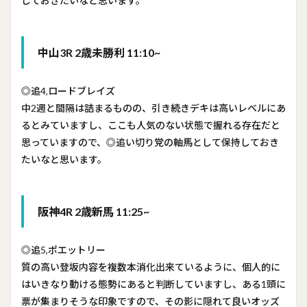
しておきたいなと思います。
中山3R 2歳未勝利 11:10~
◎追4,ロードブレイズ
中2週と間隔は詰まるものの、引き続きデキは高いレベルにあ
るとみていますし、ここも人気のない状態で握れる存在だと
思っていますので、◎追い切り党の軸馬として保持しておき
たいなと思います。
阪神4R 2歳新馬 11:25~
◎追5,ポエットリー
質の高い登坂内容を複数本消化出来ているように、個人的に
はいきなり動ける態勢にあると判断していますし、ある1頭に
票が集まりそうな印象ですので、その影に隠れて良いオッズ