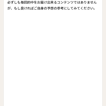
必ずしも毎回的中をお届け出来るコンテンツではありません
が、もし良ければご自身の予想の参考にしてみてください。