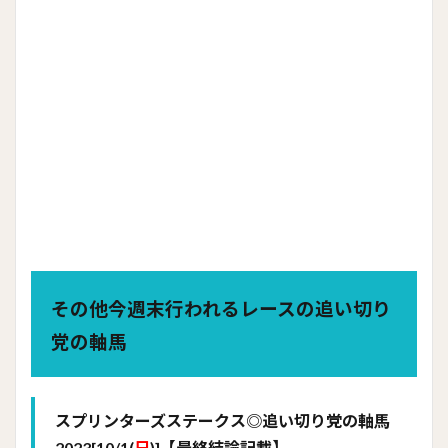
その他今週末行われるレースの追い切り
党の軸馬
スプリンターズステークス◎追い切り党の軸馬
2023
[10/1
(
日
)]
【最終結論記載】