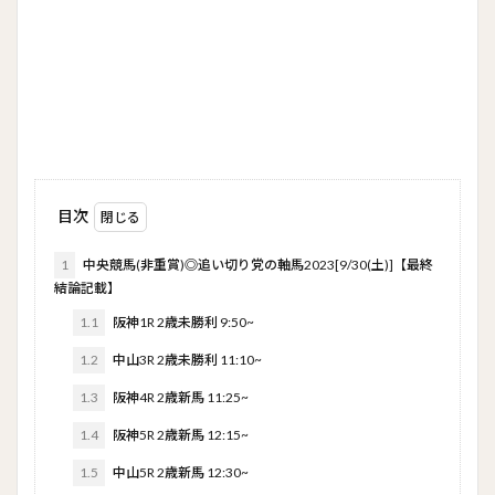
目次
1
中央競馬(非重賞)◎追い切り党の軸馬2023[9/30(土)]【最終
結論記載】
1.1
阪神1R 2歳未勝利 9:50~
1.2
中山3R 2歳未勝利 11:10~
1.3
阪神4R 2歳新馬 11:25~
1.4
阪神5R 2歳新馬 12:15~
1.5
中山5R 2歳新馬 12:30~