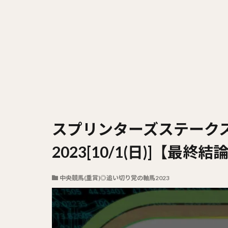
スプリンターズステーク
2023[10/1(日)]【最終
中央競馬(重賞)◎追い切り党の軸馬2023