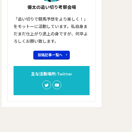
優太の追い切り考察会場
「追い切りで競馬予想をより楽しく！」
をモットーに活動しています。私自身ま
だまだ仕上がり途上の身ですが、何卒よ
ろしくお願い致します。
投稿記事一覧へ
主な活動場所:Twitter