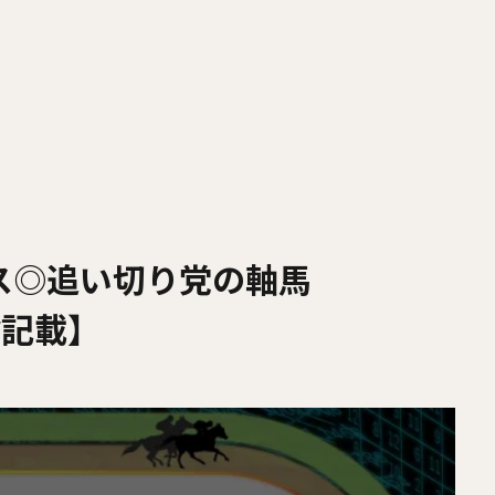
ス◎追い切り党の軸馬
結論記載】