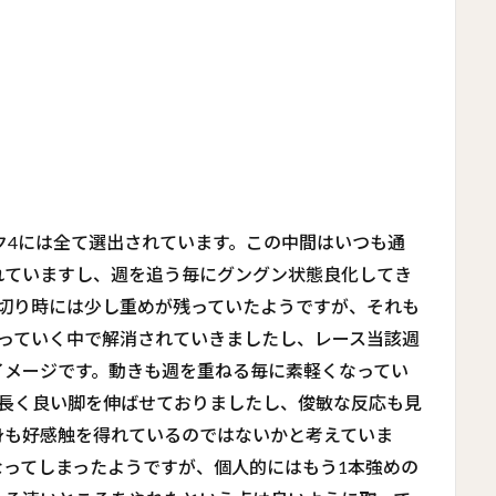
ク4には全て選出されています。この中間はいつも通
れていますし、週を追う毎にグングン状態良化してき
い切り時には少し重めが残っていたようですが、それも
追っていく中で解消されていきましたし、レース当該週
イメージです。動きも週を重ねる毎に素軽くなってい
は長く良い脚を伸ばせておりましたし、俊敏な反応も見
身も好感触を得れているのではないかと考えていま
ってしまったようですが、個人的にはもう1本強めの