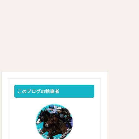
このブログの執筆者