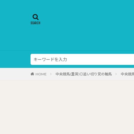
HOME
中央競馬(重賞)◎追い切り党の軸馬
中央競馬