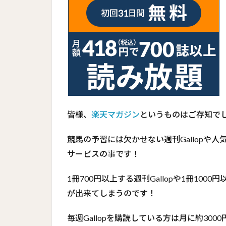
皆様、
楽天マガジン
というものはご存知で
競馬の予習には欠かせない週刊Gallopや
サービスの事です！
1冊700円以上する週刊Gallopや1冊100
が出来てしまうのです！
毎週Gallopを購読している方は月に約30