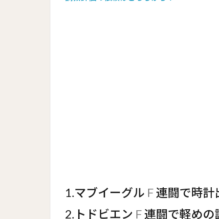
1.マブイーグル
F
連闘で時計
2.トドビエン
F
連闘で軽めの