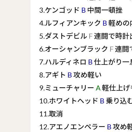
3.ケンゴッド
B
中間一頓挫
4.ルフィアンキック
B
軽めの
5.ダストデビル
F
連闘で時計
6.オーシャンブラック
F
連闘
7.ハルディネロ
B
仕上がり一
8.アギト
B
攻め軽い
9.ミューチャリー
A
軽仕上げ
10.ホワイトヘッド
B
乗り込
11.取消
12.アエノエンペラー
B
攻め