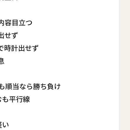
内容目立つ
出せず
で時計出せず
息
も順当なら勝ち負け
むも平行線
軽い