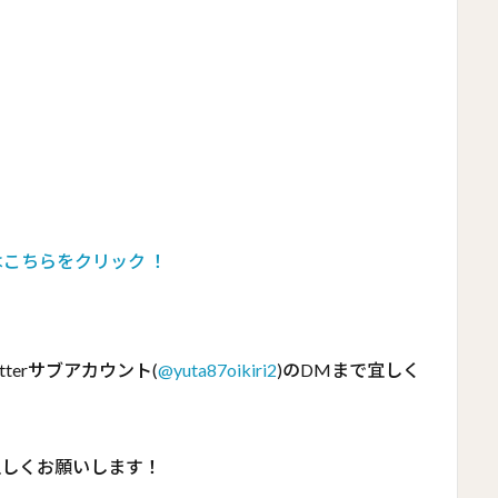
はこちらをクリック ！
terサブアカウント(
@yuta87oikiri2
)のDMまで宜しく
宜しくお願いします！