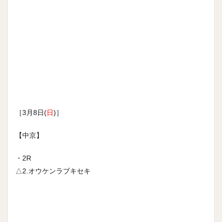
［3月8日(
日
)］
【中京】
・2R
△2.オウケンラブキセキ