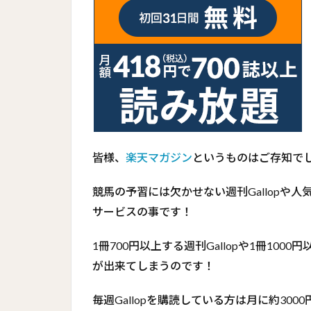
皆様、
楽天マガジン
というものはご存知で
競馬の予習には欠かせない週刊Gallopや
サービスの事です！
1冊700円以上する週刊Gallopや1冊100
が出来てしまうのです！
毎週Gallopを購読している方は月に約30