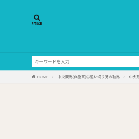
HOME
中央競馬(非重賞)◎追い切り党の軸馬
中央競