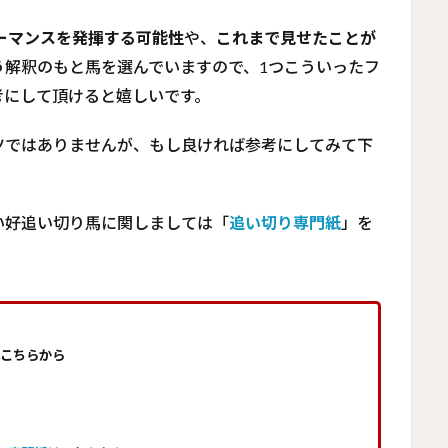
ーマンスを発揮する可能性
や、
これまで見せたことが
う解釈のもと馬を選んでいますので、1つこういったフ
考にして頂けると嬉しいです。
ツではありませんが、もし良ければ参考にしてみて下
い好追い切り馬に関しましては「
追い切り専門紙
」を
こちらから