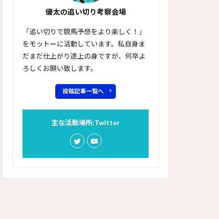
優太の追い切り考察会場
「追い切りで競馬予想をより楽しく！」
をモットーに活動しています。私自身ま
だまだ仕上がり途上の身ですが、何卒よ
ろしくお願い致します。
投稿記事一覧へ
主な活動場所:Twitter