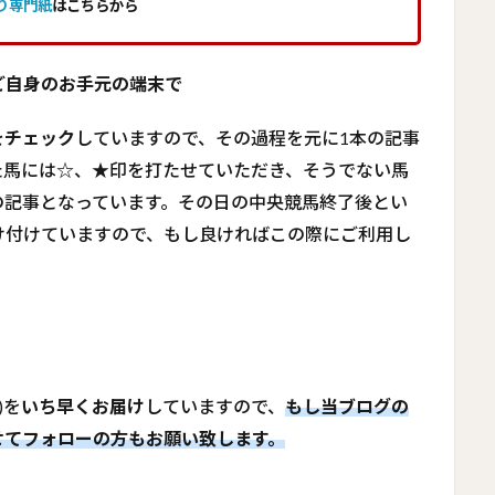
切り専門紙
はこちらから
ご自身のお手元の端末で
をチェック
していますので、その過程を元に1本の記事
た馬には☆、★印を打たせていただき、そうでない馬
の記事となっています。その日の中央競馬終了後とい
け付けていますので、もし良ければこの際にご利用し
)を
いち早くお届け
していますので、
もし当ブログの
せてフォローの方もお願い致します。