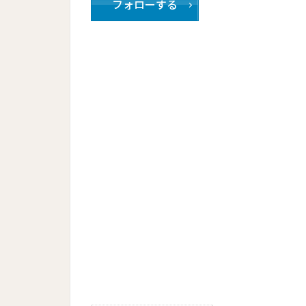
フォローする