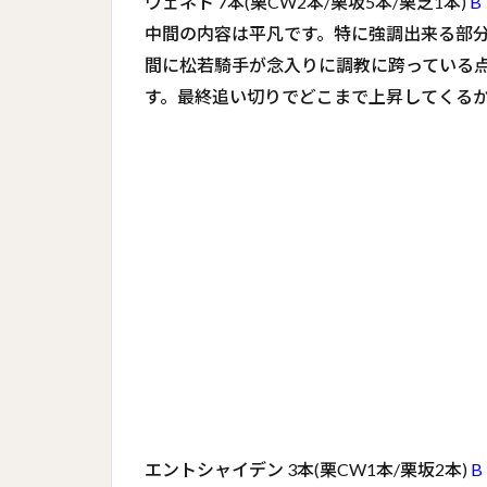
ヴェネト 7本(栗CW2本/栗坂5本/栗芝1本)
B
中間の内容は平凡です。特に強調出来る部
間に松若騎手が念入りに調教に跨っている
す。最終追い切りでどこまで上昇してくる
エントシャイデン 3本(栗CW1本/栗坂2本)
B