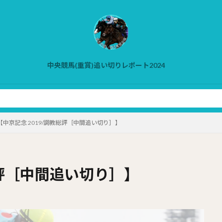
中央競馬(重賞)追い切りレポート2024
【中京記念 2019/調教総評［中間追い切り］】
総評［中間追い切り］】