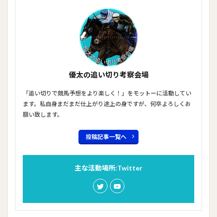
優太の追い切り考察会場
「追い切りで競馬予想をより楽しく！」をモットーに活動してい
ます。私自身まだまだ仕上がり途上の身ですが、何卒よろしくお
願い致します。
投稿記事一覧へ
主な活動場所:Twitter